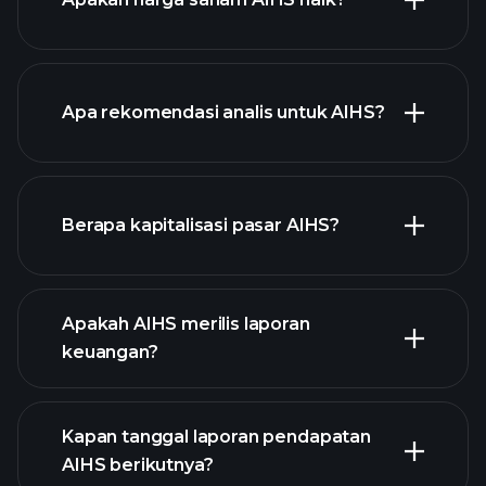
Apa rekomendasi analis untuk AIHS?
AIHS chart.
Berapa kapitalisasi pasar AIHS?
daftar
Apakah AIHS merilis laporan
saham kami
keuangan?
keuangan AIHS
Kapan tanggal laporan pendapatan
AIHS berikutnya?