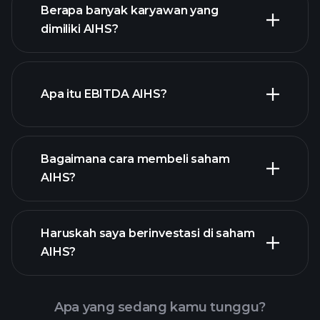
laporan
Berapa banyak karyawan yang
keuangan
saham
dimiliki AIHS?
dengan dividen tinggi
Apa itu EBITDA AIHS?
pengusaha terbesar
Bagaimana cara membeli saham
AIHS?
laporan keuangan
Haruskah saya berinvestasi di saham
AIHS
AIHS?
Apa yang sedang kamu tunggu?