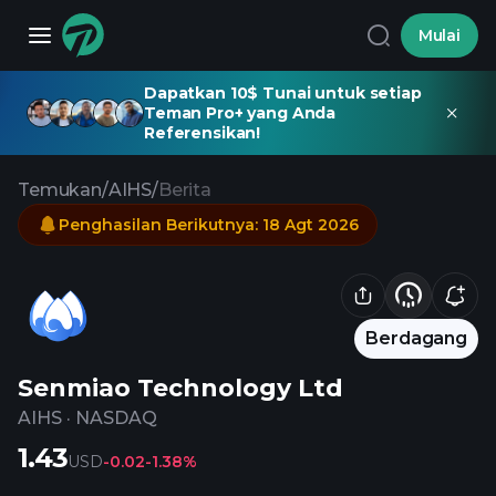
Mulai
Dapatkan 10$ Tunai untuk setiap
Teman Pro+ yang Anda
Referensikan!
Temukan
/
AIHS
/
Berita
Penghasilan Berikutnya
:
18 Agt 2026
Berdagang
Senmiao Technology Ltd
AIHS
·
NASDAQ
1.43
USD
-0.02
-1.38%