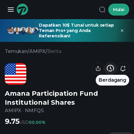
Mulai
Dapatkan 10$ Tunai untuk setiap
Teman Pro+ yang Anda
Referensikan!
Temukan
/
AMIPX
/
Berita
Berdagang
Amana Participation Fund
Institutional Shares
AMIPX
·
NMFQS
9.75
USD
0
0.00%