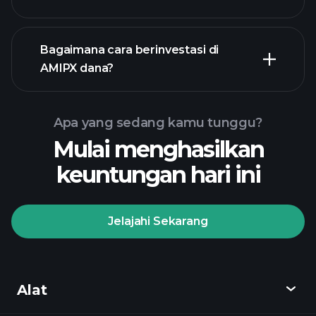
chart
lanjutan
Bagaimana cara berinvestasi di
AMIPX dana?
grafik AMIPX dana
Apa yang sedang kamu tunggu?
Mulai menghasilkan
keuntungan hari ini
Jelajahi Sekarang
Playtrade
Tournaments
broker yang
direkomendasikan
Alat