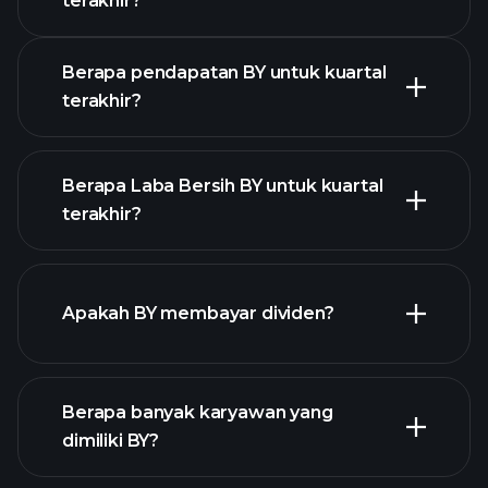
terakhir?
Kalender Pendapatan
Berapa pendapatan BY untuk kuartal
terakhir?
Berapa Laba Bersih BY untuk kuartal
terakhir?
pendapatan BY
Apakah BY membayar dividen?
laporan keuangan
laporan keuangan
Berapa banyak karyawan yang
dimiliki BY?