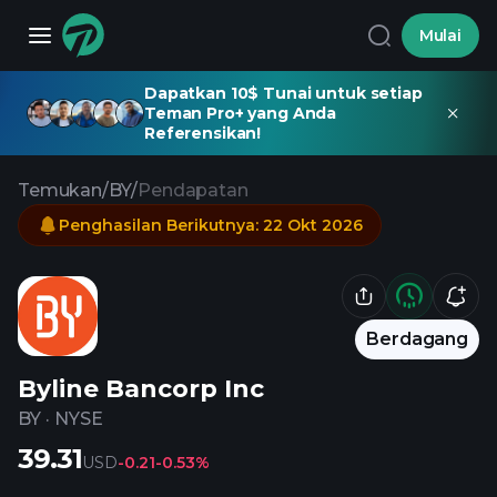
Mulai
Dapatkan 10$ Tunai untuk setiap
Teman Pro+ yang Anda
Referensikan!
Temukan
/
BY
/
Pendapatan
Penghasilan Berikutnya
:
22 Okt 2026
Berdagang
Byline Bancorp Inc
BY
·
NYSE
39.31
USD
-0.21
-0.53%