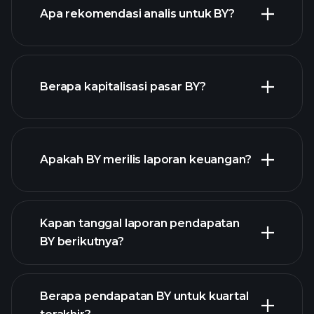
Apa rekomendasi analis untuk BY?
BY chart.
Berapa kapitalisasi pasar BY?
daftar
Apakah BY merilis laporan keuangan?
saham kami
keuangan BY
Kapan tanggal laporan pendapatan
BY berikutnya?
Berapa pendapatan BY untuk kuartal