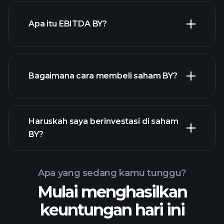
Apa itu EBITDA BY?
pengusaha terbesar
Bagaimana cara membeli saham BY?
laporan keuangan BY
Haruskah saya berinvestasi di saham
BY?
Apa yang sedang kamu tunggu?
Mulai menghasilkan
Turnamen
keuntungan hari ini
Playtrade
broker yang
disarankan