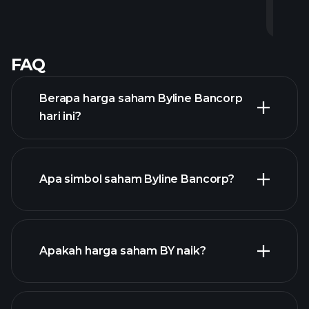
0
0
0
1
0
0
0
0
0
0
0
1
3
0
0
0
1
0
1
1
0
0
-
-
-
-
-
-
-
-
-
-
-
-
-
-
-
-
-
-
-
-
-
-
FAQ
Berapa harga saham Byline Bancorp
hari ini?
Apa simbol saham Byline Bancorp?
chart lanjutan
Apakah harga saham BY naik?