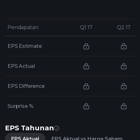
Pendapatan
Pendapatan
Q1 17
Q1 17
Q2 17
Q2 17
EPS Estimate
EPS Actual
EPS Difference
Surprise %
EPS Tahunan
EPS Aktual
EPS Aktual vs Harga Saham