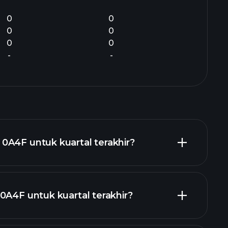
0
0
0
0
0
0
-
-
0A4F untuk kuartal terakhir?
0A4F untuk kuartal terakhir?
 keuangan 0A4F