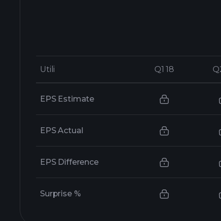
Utili
Utili
Q1 18
Q1 18
Q
Q
EPS Estimate
EPS Actual
EPS Difference
Surprise %