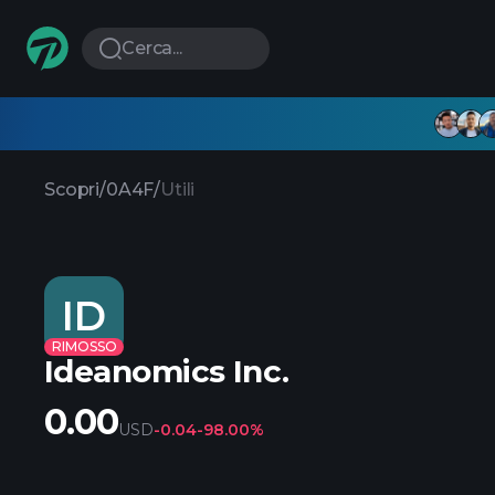
Cerca...
Scopri
/
0A4F
/
Utili
ID
RIMOSSO
Ideanomics Inc.
0.00
USD
-0.04
-98.00%