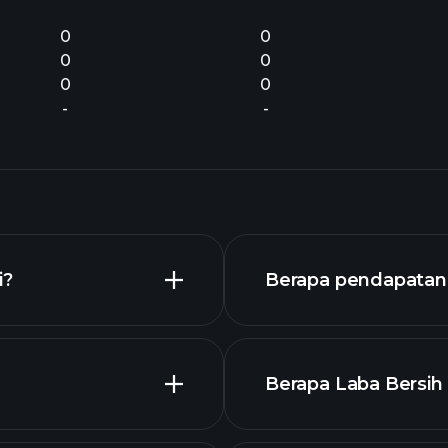
0
0
0
0
0
0
-
-
i?
Berapa pendapatan 
Berapa Laba Bersih 
laporan