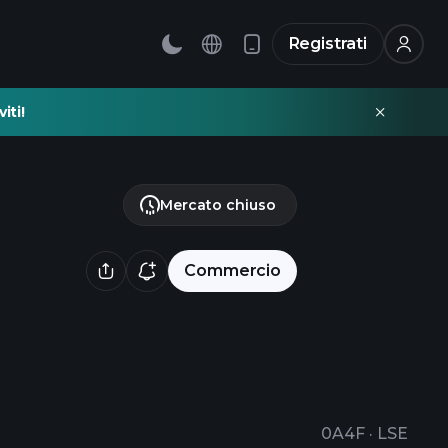
Registrati
iti!
Mercato chiuso
Commercio
0A4F
·
LSE