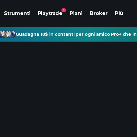
1
Strumenti
Playtrade
Piani
Broker
Più
Guadagna 10$ in contanti per ogni amico Pro+ che inv