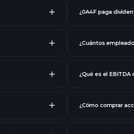
¿0A4F paga divide
laporan
¿Cuántos empleado
grafik
¿Qué es el EBITDA
empleadores más 
¿Cómo comprar acc
4F