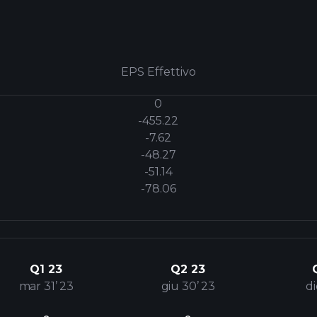
EPS Effettivo
0
-455.22
-7.62
-48.27
-51.14
-78.06
Q1 23
Q2 23
mar 31’ 23
giu 30’ 23
di