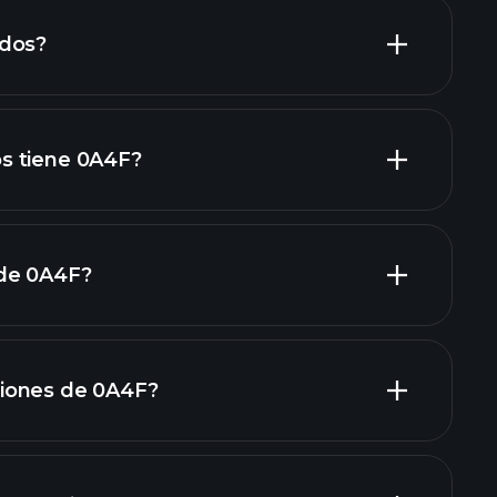
ndos?
 keuangan 0A4F
acciones de alto dividendo
s tiene 0A4F?
 de 0A4F?
grandes
iones de 0A4F?
rapporti finanziari