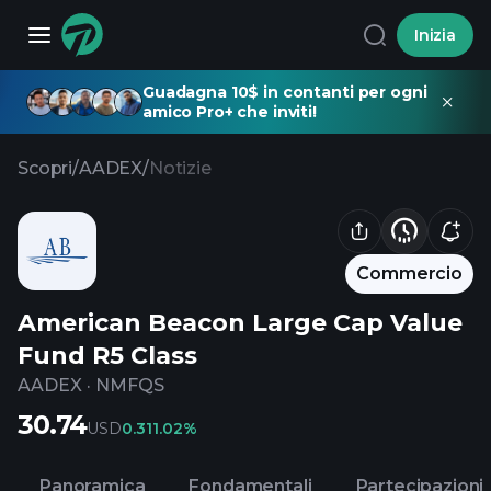
Inizia
Guadagna 10$ in contanti per ogni
amico Pro+ che inviti!
Scopri
/
AADEX
/
Notizie
Commercio
American Beacon Large Cap Value
Fund R5 Class
AADEX
·
NMFQS
30.74
USD
0.31
1.02%
Panoramica
Fondamentali
Partecipazioni