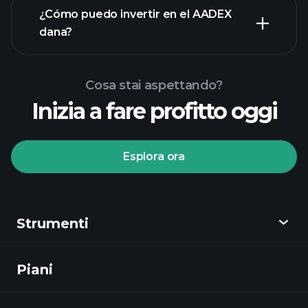
¿Cómo puedo invertir en el AADEX
dana?
Cosa stai aspettando?
Inizia a fare profitto oggi
Esplora ora
Tornei Playtrade
broker consigliato
Strumenti
Piani
Scopri
Playtrade