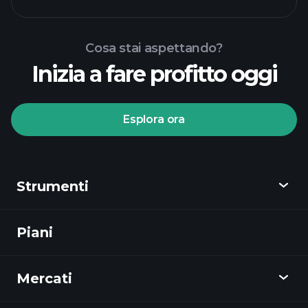
Cosa stai aspettando?
Inizia a fare profitto oggi
torneos Playtrade
Esplora ora
bróker recomendado
Strumenti
torneos
Playtrade
informes diarios de
Piani
Scopri
mercado impulsados por IA
listas
de seguimiento
Playtrade
portafolios de
Mercati
Grafici
los multimillonarios