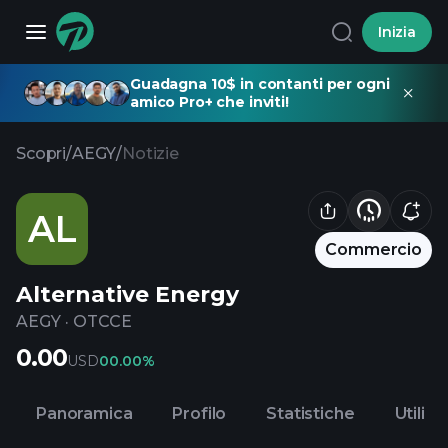
Inizia
Guadagna 10$ in contanti per ogni
amico Pro+ che inviti!
Scopri
/
AEGY
/
Notizie
AL
Commercio
Alternative Energy
AEGY
·
OTCCE
0.00
USD
0
0.00%
Panoramica
Profilo
Statistiche
Utili