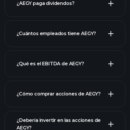
¿AEGY paga dividendos?
laporan
¿Cuántos empleados tiene AEGY?
keuangan AEGY
acciones de alto dividendo
¿Qué es el EBITDA de AEGY?
empleadores más grandes
¿Cómo comprar acciones de AEGY?
rapporti finanziari
¿Debería invertir en las acciones de
AEGY?