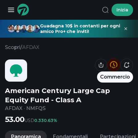
Inizia
Guadagna 10$ in contanti per ogni
amico Pro+ che inviti!
Scopri
/
AFDAX
Commercio
American Century Large Cap
Equity Fund - Class A
AFDAX
·
NMFQS
53.00
USD
0.33
0.63%
Panoramica
Fondamentali
Partecipazioni