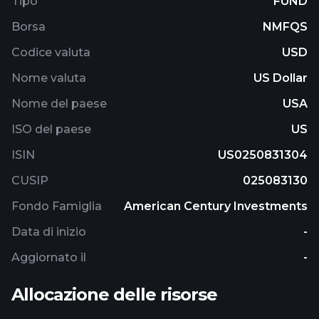
Tipo
FUND
Borsa
NMFQS
Codice valuta
USD
Nome valuta
US Dollar
Nome del paese
USA
ISO del paese
US
ISIN
US0250831304
CUSIP
025083130
Fondo Famiglia
American Century Investments
Data di inizio
-
Aggiornato il
-
Allocazione delle risorse