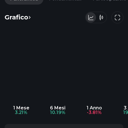
Grafico
1 Mese
6 Mesi
1 Anno
3
3.21%
10.19%
-3.81%
1