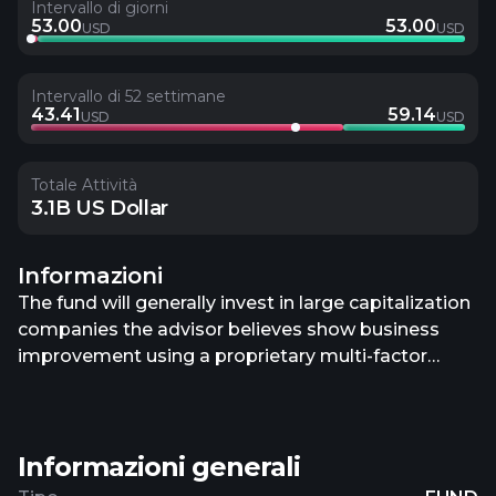
Intervallo di giorni
53.00
53.00
USD
USD
Intervallo di 52 settimane
43.41
59.14
USD
USD
Totale Attività
3.1B US Dollar
Informazioni
The fund will generally invest in large capitalization
companies the advisor believes show business
improvement using a proprietary multi-factor
model that combines fundamental measures of a
stock’s value and growth potential with
sustainability (environmental, social, and
Informazioni generali
governance) characteristics.