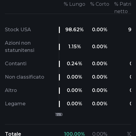
%
Lungo
%
Corto
%
Patrim
netto
Stock USA
98.62
%
0.00
%
98
Azioni non
1.15
%
0.00
%
1.
statunitensi
Contanti
0.24
%
0.00
%
0.
Non classificato
0.00
%
0.00
%
0.
Altro
0.00
%
0.00
%
0.
Legame
0.00
%
0.00
%
0.
Totale
100.00
%
0.00
%
100