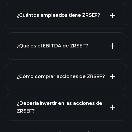
laporan
¿Cuántos empleados tiene ZRSEF?
keuangan ZRSEF
acciones de alto dividendo
¿Qué es el EBITDA de ZRSEF?
empleadores más grandes
¿Cómo comprar acciones de ZRSEF?
rapporti finanziari
¿Debería invertir en las acciones de
ZRSEF?