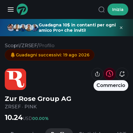
Inizia
Guadagna 10$ in contanti per ogni
amico Pro+ che inviti!
Scopri
/
ZRSEF
/
Profilo
Guadagni successivi
:
19 ago 2026
Commercio
Zur Rose Group AG
ZRSEF
·
PINK
10.24
USD
0
0.00%