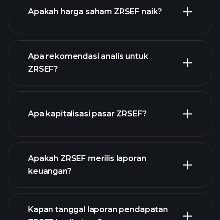
lanjutan
Apakah harga saham ZRSEF naik?
Apa rekomendasi analis untuk
ZRSEF?
grafik ZRSEF
Apa kapitalisasi pasar ZRSEF?
Apakah ZRSEF merilis laporan
daftar saham kami
keuangan?
keuangan
ZRSEF
Kapan tanggal laporan pendapatan