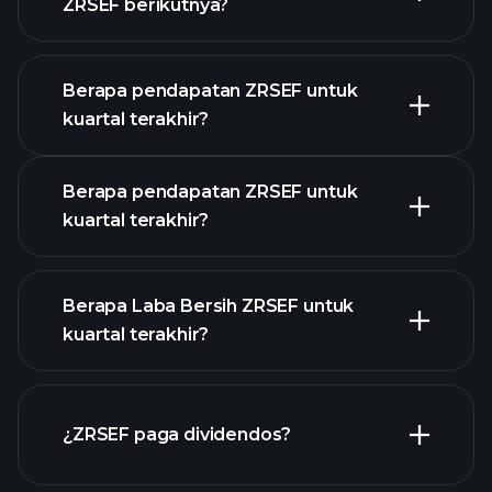
ZRSEF berikutnya?
Berapa pendapatan ZRSEF untuk
kuartal terakhir?
Kalender Pendapatan
Berapa pendapatan ZRSEF untuk
kuartal terakhir?
Berapa Laba Bersih ZRSEF untuk
kuartal terakhir?
pendapatan
ZRSEF
laporan keuangan
¿ZRSEF paga dividendos?
ZRSEF