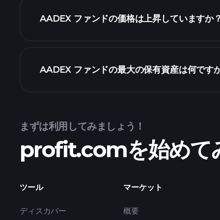
高度
AADEX ファンドの価格は上昇していますか
AADEX ファンドの最大の保有資産は何です
AADEX ファンドチ
まずは利用してみましょう！
profit.comを始
保有資産
ツール
マーケット
ディスカバー
概要