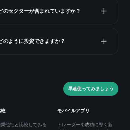
有資産
はどのセクターが含まれていますか？
はどのように投資できますか？
Playtradeトーナメント
早速使ってみましょう
おすすめのブローカー
比較
モバイルアプリ
同業他社と比較してみる
トレーダーを成功に導く新