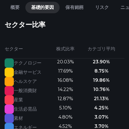
概要
基礎的要因
保有銘柄
リスク
ニ
セクター比率
セクター
株式比率
カテゴリ平均
20.03%
23.90%
テクノロジー
17.69%
8.75%
金融サービス
16.08%
19.86%
ヘルスケア
14.22%
10.76%
一般消費財
12.87%
21.13%
産業
5.10%
4.25%
生活必需品
4.80%
3.07%
素材
4.52%
3.70%
エネルギー