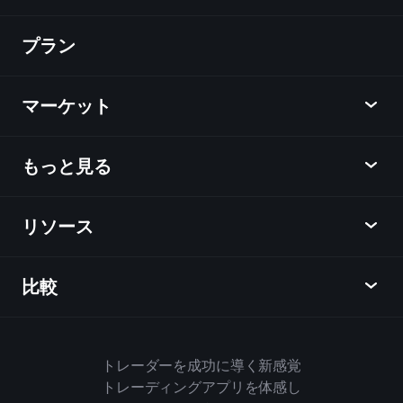
プラン
ディスカバー
Playtrade
マーケット
チャート
ニュース
もっと見る
概要
カレンダー
株式
リソース
ラーニングハブ
アフィリエイトプログラム
外国為替
週間マーケットレポート
紹介キャンペーン
指数
比較
ヘルプセンター
メッセンジャー
企業情報
ETF
ご利用規約
モバイルアプリ
ファンド
同業他社と比較してみる
ハウスルール
トレーダーを成功に導く新感覚
Playtradeについて
商品
Bloomberg
トレーディングアプリを体感し
クッキーポリシー