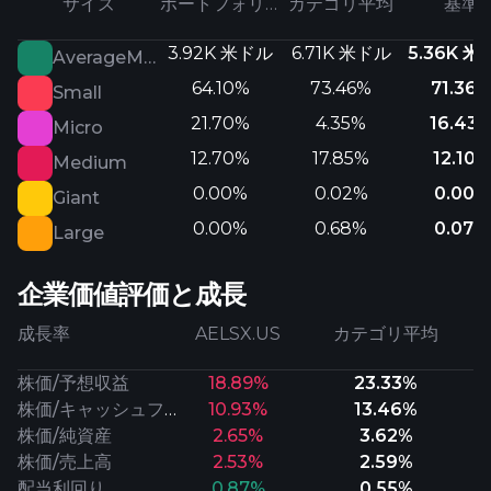
サイズ
ポートフォリオ
カテゴリ平均
基準
3.92K 米ドル
6.71K 米ドル
5.36K 
AverageMarketCap
64.10%
73.46%
71.36
Small
21.70%
4.35%
16.43
Micro
12.70%
17.85%
12.10%
Medium
0.00%
0.02%
0.00%
Giant
0.00%
0.68%
0.07%
Large
企業価値評価と成長
成長率
AELSX.US
カテゴリ平均
株価/予想収益
18.89%
23.33%
株価/キャッシュフロー
10.93%
13.46%
株価/純資産
2.65%
3.62%
株価/売上高
2.53%
2.59%
配当利回り
0.87%
0.55%