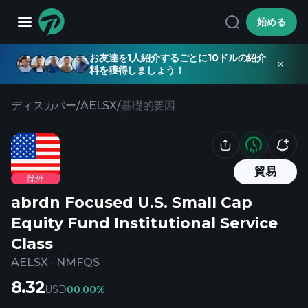
始める
お友達を1人紹介するごとに10ドルの紹介
料を獲得しましょう！
ディスカバー
/
AELSX
/
基礎的要因
貿易
除外
abrdn Focused U.S. Small Cap
Equity Fund Institutional Service
Class
AELSX
·
NMFQS
8.32
USD
0
0.00%