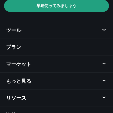
ト
おすすめの
早速使ってみましょう
ブローカー
ツール
プラン
ディスカバー
Playtrade
マーケット
チャート
ニュース
もっと見る
概要
カレンダー
株式
リソース
ラーニングハブ
アフィリエイトプログラム
外国為替
週間マーケットレポート
紹介キャンペーン
指数