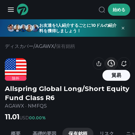
始める
お友達を1人紹介するごとに10ドルの紹介
料を獲得しましょう！
ディスカバー
/
AGAWX
/
保有銘柄
貿易
除外
Allspring Global Long/Short Equity
Fund Class R6
AGAWX
·
NMFQS
11.01
USD
0
0.00%
概要
基礎的要因
保有銘柄
リスク
ニ