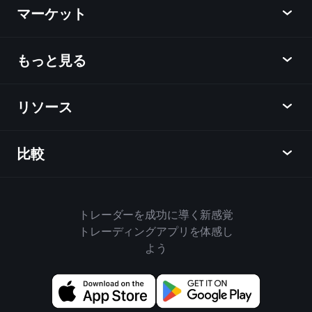
マーケット
チャート
ニュース
もっと見る
概要
カレンダー
株式
リソース
ラーニングハブ
アフィリエイトプログラム
外国為替
週間マーケットレポート
紹介キャンペーン
指数
比較
ヘルプセンター
メッセンジャー
企業情報
ETF
ご利用規約
モバイルアプリ
ファンド
同業他社と比較してみる
ハウスルール
トレーダーを成功に導く新感覚
Playtradeについて
商品
Bloomberg
トレーディングアプリを体感し
クッキーポリシー
ビジネス向け
よう
Yahoo Finance
プライバシーポリシー
ウィジェット
TradingView
ディスクロージャー
データAPI