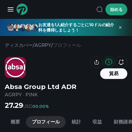
始める
お友達を1人紹介するごとに10ドルの紹介
料を獲得しましょう！
ディスカバー
/
AGRPY
/
プロフィール
貿易
Absa Group Ltd ADR
AGRPY
·
PINK
27.29
USD
0
0.00%
概要
プロフィール
統計
収益
財務諸