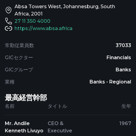
Absa Towers West, Johannesburg, South
Africa, 2001
27 11 350 4000
https://www.absa.africa
常勤従業員数
37033
GICセクター
Financials
GICグループ
Banks
業種
Banks - Regional
最高経営幹部
名前
タイトル
生年
Mr. Andile
CEO &
1967
Kenneth Livuyo
Executive