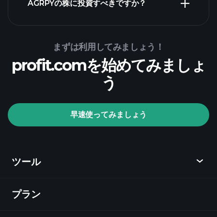
AGRPYの株に投資すべきですか？
Playtrade Tournaments
まずは利用してみましょう！
profit.comを始めてみましょ
推奨証券会社
う
Playtrade Tournaments
早速使ってみましょう
AIによる日々の市場インサイト
ウォッチ
リスト
億万長者ポートフォ
リオ
ツール
プラン
ディスカバー
Playtrade