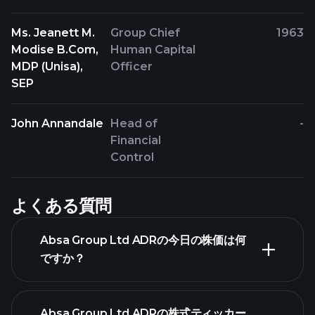
Ms. Jeanett M.
Group Chief
1963
Modise B.Com,
Human Capital
MDP (Unisa),
Officer
SEP
John Annandale
Head of
-
Financial
Control
よくある質問
Absa Group Ltd ADRの今日の株価は何
ですか？
Absa Group Ltd ADRの株式ティッカー