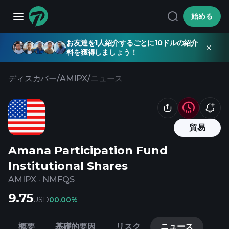
始める
お友達を1人紹介するごとに10ドルの紹介
料を獲得しましょう！
ディスカバー
/
AMIPX
/
ニュース
貿易
Amana Participation Fund
Institutional Shares
AMIPX
·
NMFQS
9.75
USD
0
0.00%
概要
基礎的要因
リスク
ニュース