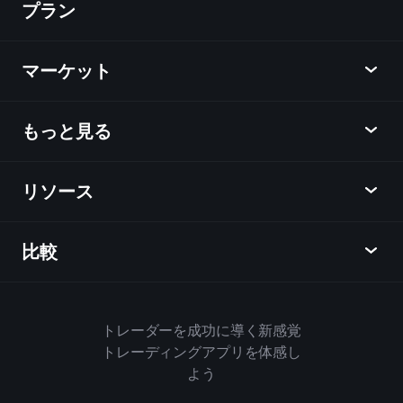
プラン
ディスカバー
Playtrade
マーケット
チャート
ニュース
もっと見る
概要
カレンダー
株式
リソース
ラーニングハブ
アフィリエイトプログラム
外国為替
週間マーケットレポート
紹介キャンペーン
指数
比較
ヘルプセンター
メッセンジャー
企業情報
ETF
ご利用規約
モバイルアプリ
ファンド
同業他社と比較してみる
ハウスルール
トレーダーを成功に導く新感覚
Playtradeについて
商品
Bloomberg
トレーディングアプリを体感し
クッキーポリシー
ビジネス向け
よう
Yahoo Finance
プライバシーポリシー