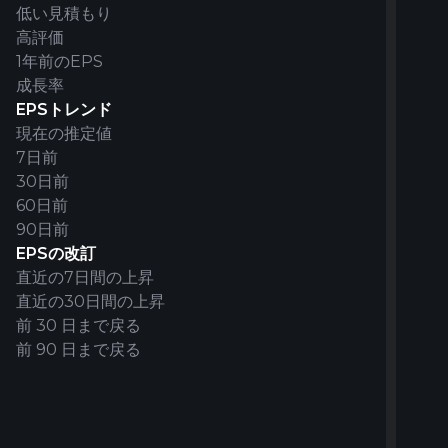
3.71%
-0.25%
-0.20%
0.00%
0.09%
-2.86%
-2.00%
-1.92%
-2.24%
0.00%
0.58%
0.50%
0.60%
-3.60%
-5.70%
-1.44%
-1.08%
0.76%
1.48%
11.27
3.12
1.5
低い見積もり
高評価
5
5
6
6
6
5
5
5
5
5
5
5
5
5
2
5
4
5
5
5
5
5
1年前のEPS
33.8M
39.1M
40M
35.5M
35.8M
20.1M
20M
18M
18.2M
21.6M
26.3M
26M
24.5M
19M
17.9M
20.3M
22.4M
26.2M
34.1M
66M
54.
115
成長率
33.7M
39M
39.5M
34M
35.5M
20M
19.5M
18M
18.2M
20.8M
26M
25.9M
24.5M
18.7M
17.9M
19.5M
22M
26M
34M
65.7
53.
10
EPSトレンド
34.1M
39.6M
41M
40M
37M
20.3M
20.4M
18.1M
18.3M
22.5M
26.5M
26M
24.6M
19.2M
18M
22.3M
23.4M
27M
34.3M
66.2
55.1
12
現在の推定値
-
-
-
-
-
-
-
-
-
-
-
-
-
-
-
-
-
-
-
-
-
-
7日前
0.42%
0.25%
-
0.01%
0.04%
-0.49%
-0.49%
-0.49%
-0.48%
0.11%
0.42%
0.50%
0.30%
-0.16%
-0.36%
-0.14%
-0.10%
0.35%
0.90%
1.36%
1.47
1.1
30日前
60日前
0.08
0.06
0.08
0.09
0.09
-0.13
-0.13
-0.12
-0.12
-0.08
-0.05
-0.07
-0.03
-0.14
-0.13
-0.12
-0.10
-0.05
0.07
0.31
0.22
0.5
90日前
0.08
0.06
0.08
0.09
0.09
-0.13
-0.13
-0.12
-0.12
-0.08
-0.05
-0.07
-0.03
-0.14
-0.13
-0.11
-0.10
-0.05
0.07
0.10
0.07
0.1
EPSの改訂
0.08
0.06
0.08
0.13
0.09
-0.13
-0.13
-0.12
-0.11
-0.08
-0.05
-0.07
-0.03
-0.14
-0.13
-0.10
-0.10
-0.05
0.07
0.10
0.07
0.1
直近の7日間の上昇
0.08
0.06
0.08
0.13
0.09
-0.13
-0.13
-0.12
-0.11
-0.08
-0.05
-0.07
-0.03
-0.14
-0.13
-0.10
-0.10
-0.05
0.07
0.11
0.08
0.1
直近の30日間の上昇
0.08
0.08
0.08
0.09
0.09
0.04
-0.12
-0.07
-0.11
-0.12
-0.06
-0.04
-0.03
-0.05
-0.06
-0.10
-0.10
-0.05
0.03
0.11
0.08
0.1
前 30 日まで戻る
前 90 日まで戻る
0
0
0
0
0
0
0
0
0
0
0
0
1
0
1
0
0
2
0
0
0
1
0
0
0
0
0
0
1
0
0
1
0
0
1
0
1
0
0
2
0
0
0
1
0
0
0
0
0
0
0
0
0
0
0
0
0
5
1
0
3
1
1
1
1
0
-
-
-
-
-
-
-
-
-
-
-
-
-
-
-
-
-
-
-
-
-
-