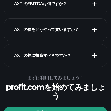
AXTIのEBITDAは何ですか？
AXTIの株をどうやって買いますか？
財務諸表
AXTIの株に投資すべきですか？
Playtrade Tournaments
まずは利用してみましょう！
profit.comを始めてみましょ
推奨証券会社
う
Playtrade Tournaments