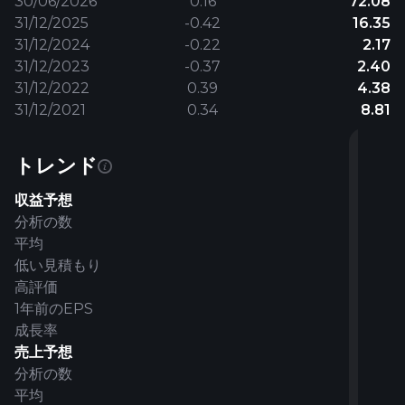
30/06/2026
0.16
72.08
31/12/2025
-0.42
16.35
31/12/2024
-0.22
2.17
31/12/2023
-0.37
2.40
31/12/2022
0.39
4.38
31/12/2021
0.34
8.81
Q4
Q1
Q2
Q3
Q4
Q1
Q2
Q3
Q4
Q1
Q2
Q3
Q4
Q1
Q2
Q3
Q4
Q1
Q2
Q3
Q4
Q4
トレンド
21
22
22
22
22
23
23
23
23
24
24
24
24
25
25
25
25
26
26
26
26
27
12
3
6
9
12
3
6
9
12
3
6
9
12
3
6
9
12
3
6
9
12
12
収益予想
月
月
月
月
月
月
月
月
月
月
月
月
月
月
月
月
月
月
月
月
月
月
分析の数
31’
31’
30’
30’
31’
31’
30’
30’
31’
31’
30’
30’
31’
31’
30’
30’
31’
31’
30’
30’
31’
31’
平均
21
22
22
22
22
23
23
23
23
24
24
24
24
25
25
25
25
26
26
26
26
27
低い見積もり
前
現
高評価
四
在
4
4
5
5
3
3
2
4
3
5
5
4
5
5
5
5
5
5
5
5
5
5
1年前のEPS
半
の
0.08
0.06
0.08
0.09
0.09
-0.13
-0.13
-0.12
-0.12
-0.08
-0.05
-0.07
-0.03
-0.14
-0.13
-0.12
-0.10
-0.05
0.07
0.31
0.22
0.5
成長率
期
四
半
0.08
0.05
0.07
0.06
0.09
-0.14
-0.14
-0.14
-0.12
-0.11
-0.06
-0.10
-0.04
-0.15
-0.15
-0.13
-0.12
-0.06
0.07
0.30
0.20
0.
売上予想
期
0.09
0.08
0.09
0.13
0.10
-0.12
-0.12
-0.07
-0.10
-0.06
-0.04
-0.06
-0.03
-0.12
-0.12
-0.12
-0.09
-0.04
0.08
0.32
0.23
0.6
分析の数
0.02
0.08
0.10
0.09
0.09
0.07
0.13
0.13
0.09
-0.08
-0.12
-0.14
-0.09
-0.03
-0.02
-0.05
-0.05
-0.19
-0.15
-0.03
-0.1
0.2
平均