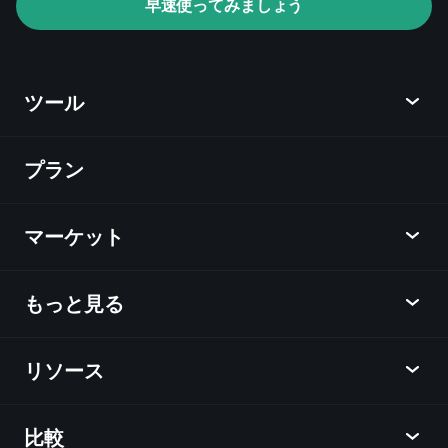
早速使ってみましょう
AIによる日々の市場インサイト
ウォッチリス
ト
億万長者ポートフォリオ
ツール
プラン
ディスカバー
Playtrade
マーケット
チャート
ニュース
もっと見る
概要
カレンダー
株式
リソース
ラーニングハブ
アフィリエイトプログラム
外国為替
週間マーケットレポート
紹介キャンペーン
指数
比較
ヘルプセンター