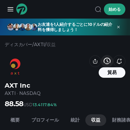
始める
お友達を1人紹介するごとに10ドルの紹介
料を獲得しましょう！
ディスカバー
/
AXTI
/
収益
貿易
AXT Inc
AXTI
·
NASDAQ
88.58
USD
13.41
17.84%
概要
プロフィール
統計
収益
財務諸