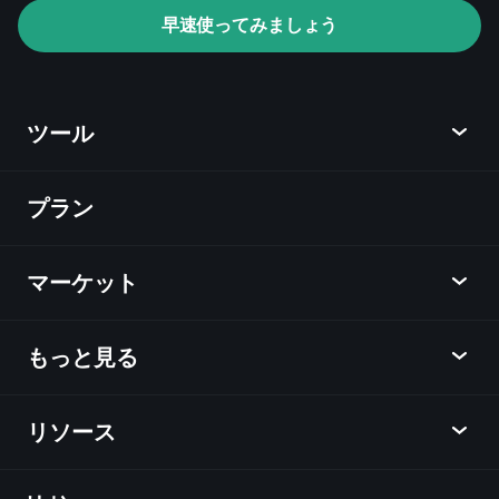
ト
おすすめの
早速使ってみましょう
ブローカー
ツール
プラン
ディスカバー
Playtrade
マーケット
チャート
ニュース
もっと見る
概要
カレンダー
株式
リソース
ラーニングハブ
アフィリエイトプログラム
外国為替
週間マーケットレポート
紹介キャンペーン
指数