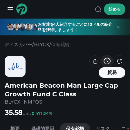
始める
お友達を1人紹介するごとに10ドルの紹介
料を獲得しましょう！
ディスカバー
/
BLYCX
/
保有銘柄
貿易
American Beacon Man Large Cap
Growth Fund C Class
BLYCX
·
NMFQS
35.58
USD
0.47
1.34%
概要
基礎的要因
保有銘柄
リスク
ニ