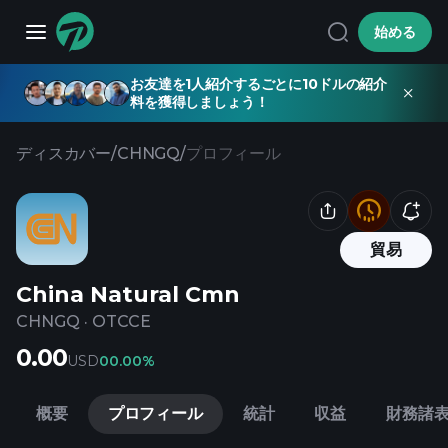
始める
お友達を1人紹介するごとに10ドルの紹介
料を獲得しましょう！
ディスカバー
/
CHNGQ
/
プロフィール
貿易
China Natural Cmn
CHNGQ
·
OTCCE
0.00
USD
0
0.00%
概要
プロフィール
統計
収益
財務諸