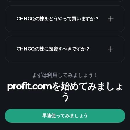
CHNGQの株をどうやって買いますか？
財務諸表
CHNGQの株に投資すべきですか？
Playtrade Tournaments
まずは利用してみましょう！
profit.comを始めてみましょ
推奨証券会社
う
Playtrade Tournaments
早速使ってみましょう
AIによる日々の市場インサイト
ウォッチ