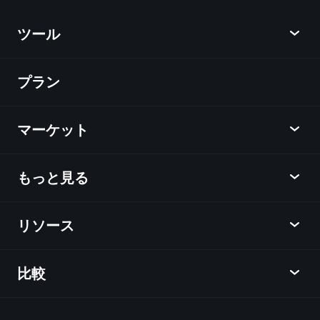
リスト
億万長者ポートフォ
リオ
ツール
プラン
ディスカバー
Playtrade
マーケット
チャート
ニュース
もっと見る
概要
カレンダー
株式
リソース
ラーニングハブ
アフィリエイトプログラム
外国為替
週間マーケットレポート
紹介キャンペーン
指数
比較
ヘルプセンター
メッセンジャー
企業情報
ETF
ご利用規約
モバイルアプリ