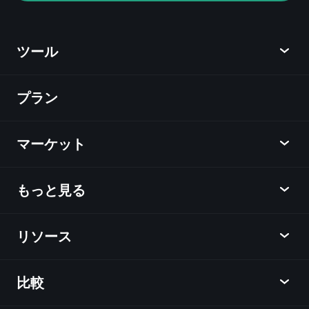
ツール
プラン
ディスカバー
Playtrade
マーケット
チャート
ニュース
もっと見る
概要
カレンダー
株式
リソース
ラーニングハブ
アフィリエイトプログラム
外国為替
週間マーケットレポート
紹介キャンペーン
指数
比較
ヘルプセンター
メッセンジャー
企業情報
ETF