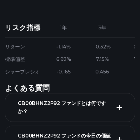
リスク指標
1年
3年
リターン
-1.14%
10.32%
0.
標準偏差
6.92%
7.15%
7.
シャープレシオ
-0.165
0.456
0.
よくある質問
GB00BHNZ2P92 ファンドとは何です
か？
GB00BHNZ2P92 ファンドの今日の価値