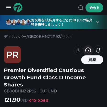
始める
お友達を1人紹介するごとに10ドルの紹介
料を獲得しましょう！
ディスカバー
/
GB00BHNZ2P92
/
リスク
PR
貿易
Premier Diversified Cautious
Growth Fund Class D Income
Shares
GB00BHNZ2P92
·
EUFUND
121.90
USD
-0.10
-0.08%