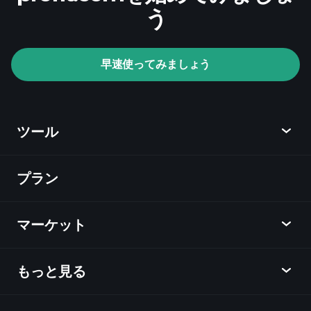
う
Playtradeトー
ナメント
おす
早速使ってみましょう
すめのブローカー
ツール
プラン
ディスカバー
Playtrade
マーケット
チャート
ニュース
もっと見る
概要
カレンダー
株式