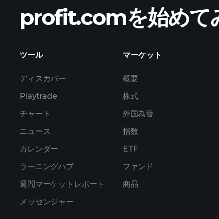
profit.comを始
収益
ツール
マーケット
ディスカバー
概要
Playtrade
株式
チャート
外国為替
ニュース
指数
カレンダー
ETF
ラーニングハブ
ファンド
週間マーケットレポート
商品
メッセンジャー