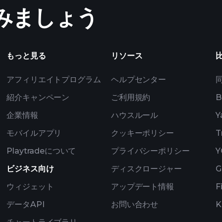
めてみましょう
ト
ZOO6の
億万長者ポー
もっと見る
リソース
アフィリエイトプログラム
ヘルプセンター
紹介キャンペーン
ご利用規約
B
企業情報
ハウスルール
Y
モバイルアプリ
クッキーポリシー
T
Playtradeについて
プライバシーポリシー
Y
ビジネス向け
ディスクロージャー
G
ウィジェット
アップデート情報
F
データAPI
お問い合わせ
K