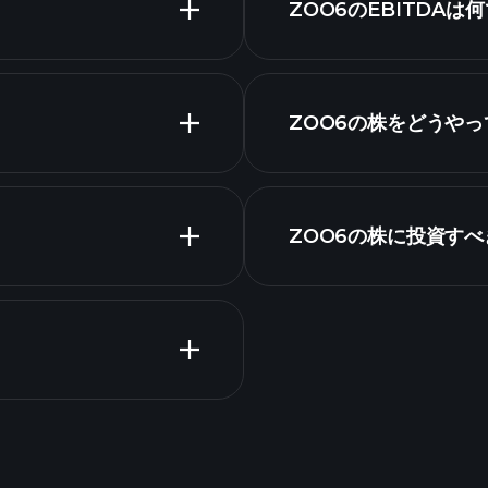
ZOO6のEBITDAは
ZOO6の株をどうや
財務諸
ZOO6の株に投資す
決算
Tournaments