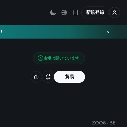
新規登録
！
市場は開いています
貿易
ZOO6
·
BE