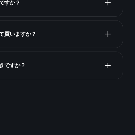
何ですか？
って買いますか？
表
べきですか？
Playtrade Tournaments
推奨証券会社
Playtrade
AIによる日々の市場インサイ