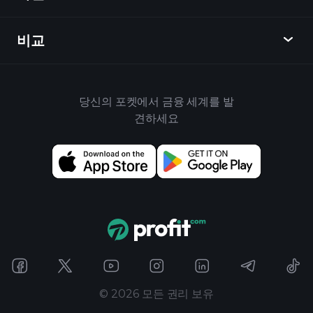
외환
주간 소식
친구 추천
지수
비교
도움말 센터
메신저
회사
ETF
이용 약관
모바일 앱
자금
대체
하우스 규칙
당신의 포켓에서 금융 세계를 발
Playtrade 소개
상품
Bloomberg
견하세요
쿠키 정책
비즈니스용
Yahoo Finance
개인 정보 보호 정책
위젯
TradingView
위험 공개
데이터 API
YCharts
릴리스 노트
차트 라이브러리
Google Finance
문의하기
신호
Finviz
광고
Koyfin
©
2026
모든 권리 보유