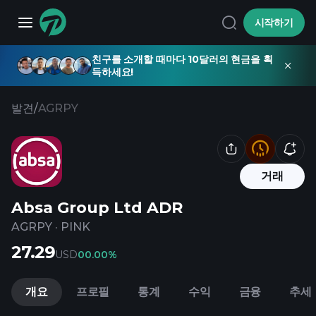
시작하기
친구를 소개할 때마다 10달러의 현금을 획
득하세요!
발견
/
AGRPY
거래
Absa Group Ltd ADR
AGRPY
·
PINK
27.29
USD
0
0.00%
개요
프로필
통계
수익
금융
추세