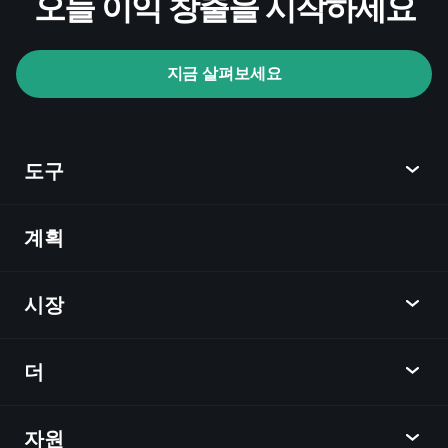
오늘 이익 창출을 시작하세요
지금 살펴보세요
Playtrade Tournaments
AI 기반의 일일 시장 통찰
관심 목록
억만
도구
장자 포트폴리오
계획
발견
Playtrade
시장
차트
뉴스
더
개요
달력
주식
자원
학습 허브
제휴사가 되다