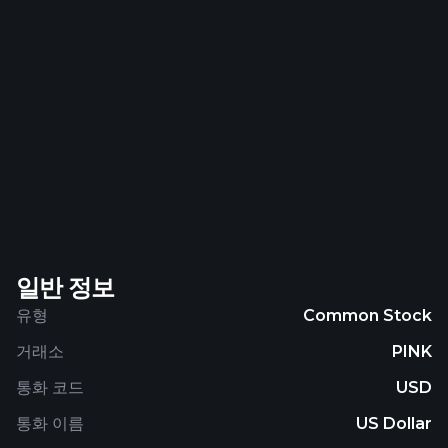
Group Limited and changed its name to Absa
Group Limited in May 2018. Absa Group Limited
was incorporated in 1986 and is based in
Johannesburg, South Africa.
일반 정보
유형
Common Stock
거래소
PINK
통화 코드
USD
통화 이름
US Dollar