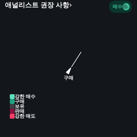
애널리스트 권장 사항
non-life insurance products; residential property-
매수
related finance solutions; mortgages; vehicle and
asset finance products and services; cash, debit,
credit and prepaid cards; personal loans; corporate,
relationship, and transactional banking services;
mobile payments; and savings and investment
products and services. It also provides insurance
and financial advisory, stockbroking and portfolio
management, and trust administrative services. In
addition, the company offers trade and working
capital, cash management, payment, and liquidity
구매
products and solutions; and investment banking,
private equity and infrastructure investment, and
강한 매수
commercial property financing services. Further, it
구매
보유
provides broker-dealer trading in debt and equity
판매
securities; and solicitation, syndication, selling, and
강한 매도
arranging of equity and debt products, as well as
financial, leasing, and management services. The
company was formerly known as Barclays Africa