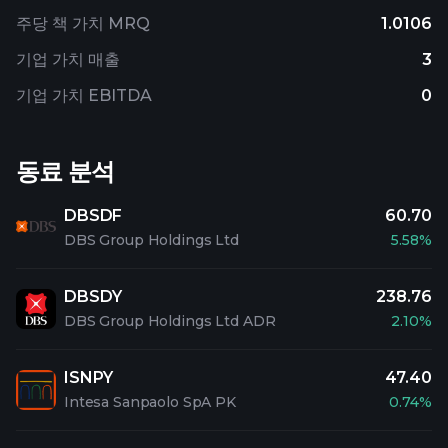
주당 책 가치 MRQ
1.0106
기업 가치 매출
3
기업 가치 EBITDA
0
동료 분석
DBSDF
60.70
DBS Group Holdings Ltd
5.58%
DBSDY
238.76
DBS Group Holdings Ltd ADR
2.10%
ISNPY
47.40
Intesa Sanpaolo SpA PK
0.74%