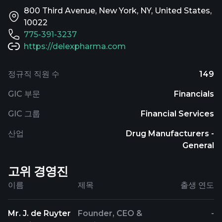
800 Third Avenue, New York, NY, United States,
10022
775-391-3237
https://delexpharma.com
정규직 직원 수
149
GIC 부문
Financials
GIC 그룹
Financial Services
산업
Drug Manufacturers -
General
고위 경영진
이름
제목
출생 연도
Mr. J. de Ruyter
Founder, CEO &
-