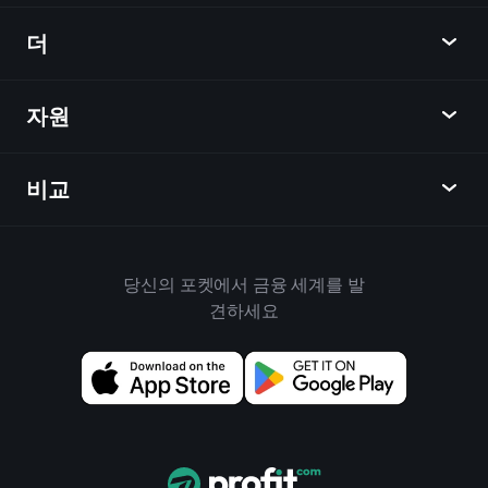
뉴스
더
개요
달력
주식
자원
학습 허브
제휴사가 되다
외환
주간 소식
친구 추천
지수
비교
도움말 센터
메신저
회사
ETF
이용 약관
모바일 앱
자금
대체
하우스 규칙
당신의 포켓에서 금융 세계를 발
Playtrade 소개
상품
Bloomberg
견하세요
쿠키 정책
비즈니스용
Yahoo Finance
개인 정보 보호 정책
위젯
TradingView
위험 공개
데이터 API
YCharts
릴리스 노트
차트 라이브러리
Google Finance