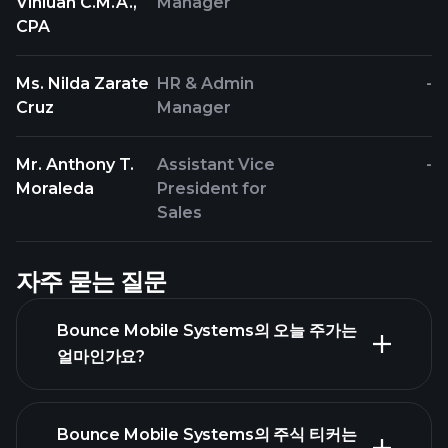
Vinluan C.M.A.,
Manager
CPA
Ms. Nilda Zarate
HR & Admin
-
Cruz
Manager
Mr. Anthony T.
Assistant Vice
-
Moraleda
President for
Sales
자주 묻는 질문
Bounce Mobile Systems의 오늘 주가는
얼마인가요?
Bounce Mobile Systems의 주식 티커는