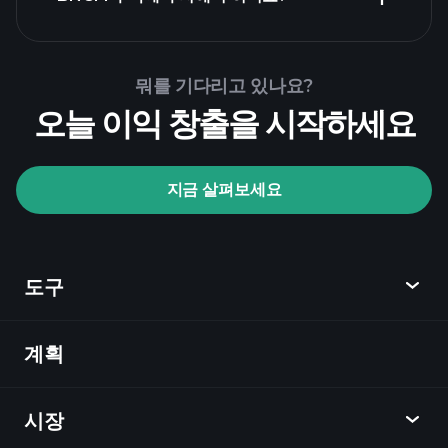
Playtrade Tournaments
뭐를 기다리고 있나요?
추천된 중개인
오늘 이익 창출을 시작하세요
지금 살펴보세요
Playtrade Tournaments
AI 기반의 일일 시장 통찰
관심 목록
억만장
도구
자 포트폴리오
계획
발견
Playtrade
시장
차트