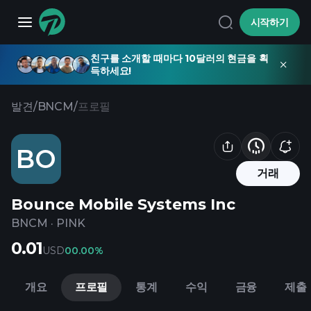
시작하기
친구를 소개할 때마다 10달러의 현금을 획
득하세요!
발견
/
BNCM
/
프로필
BO
거래
Bounce Mobile Systems Inc
BNCM
·
PINK
0.01
USD
0
0.00%
개요
프로필
통계
수익
금융
제출