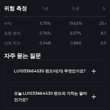
위험 측정
1 년
3 년
5 년
수익
5.75%
19.63%
25.4
표준 편차
5.76%
6.57%
8.12
샤프 지수
0.948
0.866
0.54
자주 묻는 질문
LU1033664530 펀드이(가) 무엇인가요?
오늘 LU1033664530 펀드의 가치는 얼마
인가요?