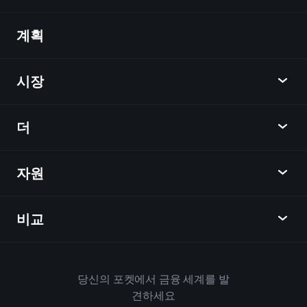
계획
발견
Playtrade
시장
차트
뉴스
더
개요
달력
주식
자원
학습 허브
제휴사가 되다
외환
주간 소식
친구 추천
지수
비교
도움말 센터
메신저
회사
ETF
이용 약관
모바일 앱
자금
대체
하우스 규칙
당신의 포켓에서 금융 세계를 발
Playtrade 소개
상품
Bloomberg
견하세요
쿠키 정책