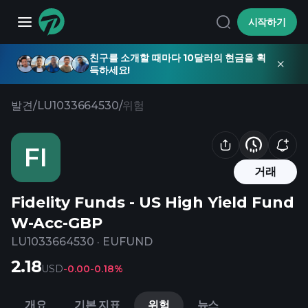
시작하기
친구를 소개할 때마다 10달러의 현금을 획
득하세요!
발견
/
LU1033664530
/
위험
FI
거래
Fidelity Funds - US High Yield Fund
W-Acc-GBP
LU1033664530
·
EUFUND
2.18
USD
-0.00
-0.18%
개요
기본 지표
위험
뉴스