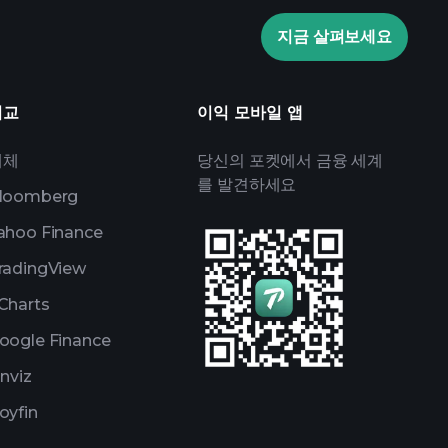
관심 목록
억만장자 포트
지금 살펴보세요
비교
이익 모바일 앱
대체
당신의 포켓에서 금융 세계
를 발견하세요
loomberg
ahoo Finance
radingView
Charts
oogle Finance
inviz
oyfin