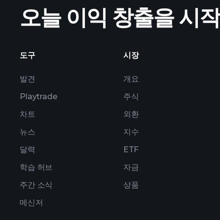
오늘 이익 창출을 시
NCA2 실적
도구
시장
발견
개요
Playtrade
주식
차트
외환
뉴스
지수
달력
ETF
학습 허브
자금
주간 소식
상품
메신저