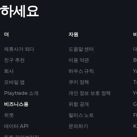
작하세요
폴리오
더
자원
제휴사가 되다
도움말 센터
친구 추천
이용 약관
B
회사
하우스 규칙
Y
모바일 앱
쿠키 정책
T
Playtrade 소개
개인 정보 보호 정책
Y
비즈니스용
위험 공개
G
위젯
릴리스 노트
F
데이터 API
문의하기
K