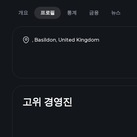
개요
프로필
통계
금융
뉴스
, Basildon, United Kingdom
고위 경영진