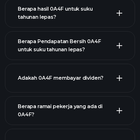
Berapa hasil 0A4F untuk suku
tahunan lepas?
Berapa Pendapatan Bersih 0A4F
untuk suku tahunan lepas?
pendapatan 0A4F
laporan kewangan 0A4F
Adakah 0A4F membayar dividen?
Berapa ramai pekerja yang ada di
laporan kewangan 0A4F
0A4F?
stok berdividen tinggi