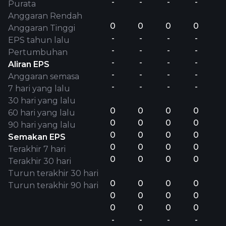
-
-
-
-
Purata
Anggaran Rendah
0
0
0
0
Anggaran Tinggi
-
-
-
-
EPS tahun lalu
-
-
-
-
Pertumbuhan
-
-
-
-
Aliran EPS
-
-
-
-
Anggaran semasa
-
-
-
-
7 hari yang lalu
30 hari yang lalu
0
0
0
0
60 hari yang lalu
0
0
0
0
90 hari yang lalu
0
0
0
0
Semakan EPS
0
0
0
0
Terakhir 7 hari
0
0
0
0
Terakhir 30 hari
Turun terakhir 30 hari
0
0
0
0
Turun terakhir 90 hari
0
0
0
0
0
0
0
0
-
-
-
-