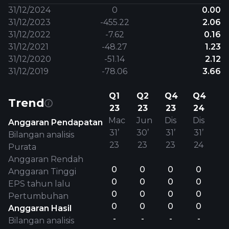
31/12/2024
0
0.00
31/12/2023
-455.22
2.06
31/12/2022
-7.62
0.16
31/12/2021
-48.27
1.23
31/12/2020
-51.14
2.12
31/12/2019
-78.06
3.66
Q1
Q2
Q4
Q4
Trend
23
23
23
24
Mac
Jun
Dis
Dis
Anggaran Pendapatan
31’
30’
31’
31’
Bilangan analisis
23
23
23
24
Purata
Anggaran Rendah
0
0
0
0
Anggaran Tinggi
0
0
0
0
EPS tahun lalu
0
0
0
0
Pertumbuhan
0
0
0
0
Anggaran Hasil
-
-
-
-
Bilangan analisis