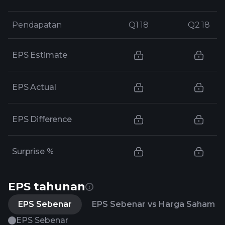
Pendapatan
Pendapatan
Q1 18
Q1 18
Q2 18
Q2 18
EPS Estimate
EPS Actual
EPS Difference
Surprise %
EPS tahunan
EPS Sebenar
EPS Sebenar vs Harga Saham
EPS Sebenar