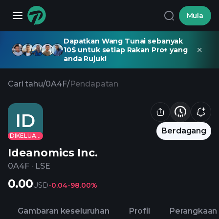
Mula
Dapatkan Wang Tunai sebanyak
10$ untuk setiap Rakan Pro+ yang
anda Rujuk!
Cari tahu
/
0A4F
/
Pendapatan
ID
Berdagang
DIKELUARKAN
Ideanomics Inc.
0A4F
·
LSE
0.00
USD
-0.04
-98.00%
Gambaran keseluruhan
Profil
Perangkaan