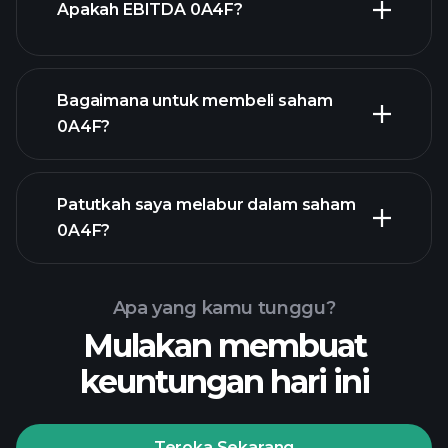
Apakah EBITDA 0A4F?
majikan terbesar
Bagaimana untuk membeli saham
0A4F?
laporan kewangan
Patutkah saya melabur dalam saham
0A4F?
Apa yang kamu tunggu?
Mulakan membuat
keuntungan hari ini
Playtrade Tournaments
broker yang disyorkan
Teroka Sekarang