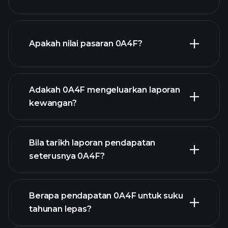
grafik 0A4F
Apakah nilai pasaran 0A4F?
Adakah 0A4F mengeluarkan laporan
senarai saham kami
kewangan?
kewangan
0A4F
Bila tarikh laporan pendapatan
seterusnya 0A4F?
Berapa pendapatan 0A4F untuk suku
tahunan lepas?
Kalendar Pendapatan