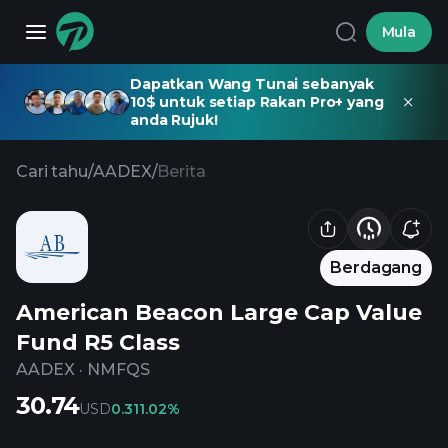
Mula
Dapatkan Wang Tunai sebanyak
10$ untuk setiap Rakan Pro+ yang
anda Rujuk!
Cari tahu
/
AADEX
/
Berita
Berdagang
American Beacon Large Cap Value
Fund R5 Class
AADEX
·
NMFQS
30.74
USD
0.31
1.02%