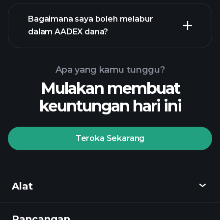
Bagaimana saya boleh melabur
dalam AADEX dana?
Apa yang kamu tunggu?
Mulakan membuat
keuntungan hari ini
Teroka Sekarang
Playtrade
Tournaments
broker yang
disyorkan
Alat
Rancangan
Cari tahu