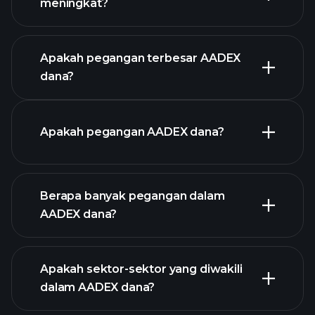
meningkat?
grafik lanjutan
Apakah pegangan terbesar AADEX
dana?
graf
Apakah pegangan AADEX dana?
AADEX dana
Berapa banyak pegangan dalam
holdings
AADEX dana?
holdings
Apakah sektor-sektor yang diwakili
holdings
dalam AADEX dana?