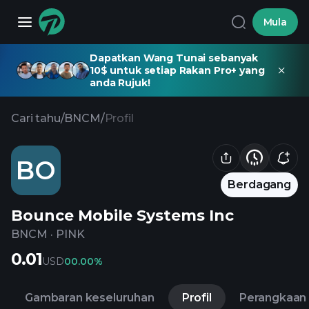
Mula
Dapatkan Wang Tunai sebanyak
10$ untuk setiap Rakan Pro+ yang
anda Rujuk!
Cari tahu
/
BNCM
/
Profil
BO
Berdagang
Bounce Mobile Systems Inc
BNCM
·
PINK
0.01
USD
0
0.00%
Gambaran keseluruhan
Profil
Perangkaan