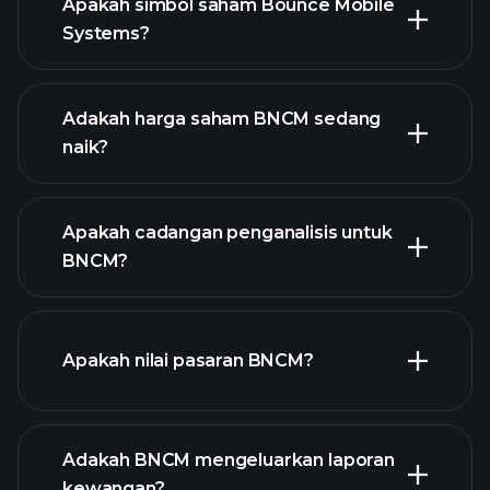
Apakah simbol saham Bounce Mobile
Systems?
grafik lanjutan
Adakah harga saham BNCM sedang
naik?
Apakah cadangan penganalisis untuk
BNCM?
grafik BNCM
Apakah nilai pasaran BNCM?
Adakah BNCM mengeluarkan laporan
senarai saham kami
kewangan?