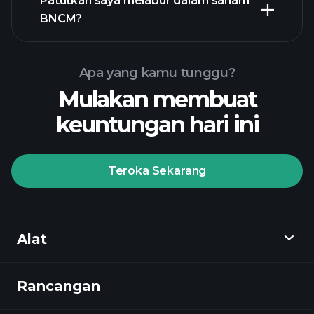
Patutkah saya melabur dalam saham
BNCM?
Apa yang kamu tunggu?
Mulakan membuat
keuntungan hari ini
Playtrade Tournaments
broker yang disyorkan
Teroka Sekarang
Playtrade
Alat
Tournaments
pandangan
pasaran harian yang digerakkan oleh AI
Rancangan
Cari tahu
Watchlists
Portfolia Bilionaire