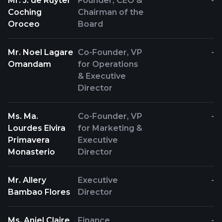
Mr. J. de Ruyter
Founder, CEO &
-
Coching
Chairman of the
Oroceo
Board
Mr. Noel Lagare
Co-Founder, VP
-
Omandam
for Operations
& Executive
Director
Ms. Ma.
Co-Founder, VP
-
Lourdes Elvira
for Marketing &
Primavera
Executive
Monasterio
Director
Mr. Allery
Executive
-
Bambao Flores
Director
Ms. Anjel Claire
Finance
-