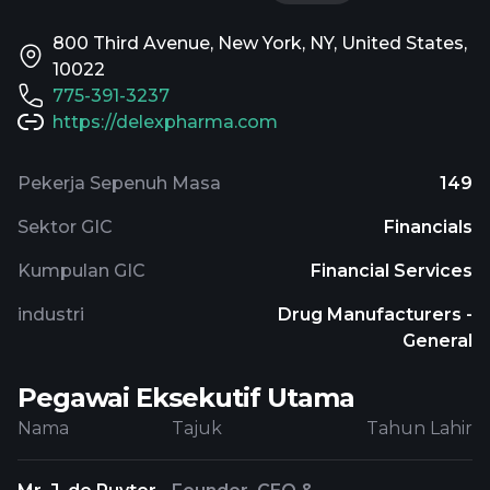
800 Third Avenue, New York, NY, United States,
10022
775-391-3237
https://delexpharma.com
Pekerja Sepenuh Masa
149
Sektor GIC
Financials
Kumpulan GIC
Financial Services
industri
Drug Manufacturers -
General
Pegawai Eksekutif Utama
Nama
Tajuk
Tahun Lahir