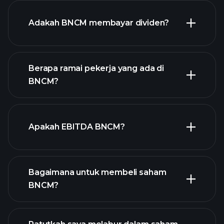
laporan kewangan BNCM
Adakah BNCM membayar dividen?
Berapa ramai pekerja yang ada di
BNCM?
stok berdividen tinggi
laporan kewangan BNCM
Apakah EBITDA BNCM?
majikan terbesar
Bagaimana untuk membeli saham
BNCM?
laporan kewangan