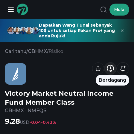
Mula
Dapatkan Wang Tunai sebanyak
10$ untuk setiap Rakan Pro+ yang
anda Rujuk!
Cari tahu
/
CBHMX
/
Risiko
Berdagang
Victory Market Neutral Income
Fund Member Class
CBHMX
·
NMFQS
9.28
USD
-0.04
-0.43%