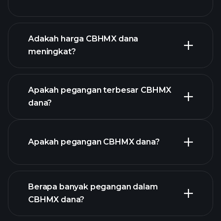
Adakah harga CBHMX dana
meningkat?
grafik lanjutan
Apakah pegangan terbesar CBHMX
dana?
graf
Apakah pegangan CBHMX dana?
CBHMX dana
Berapa banyak pegangan dalam
CBHMX dana?
holdings