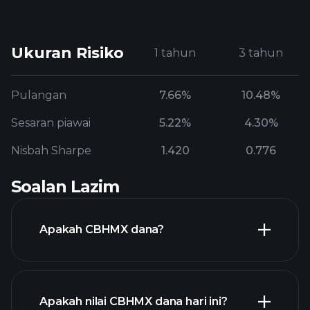
Ukuran Risiko
1 tahun
3 tahun
Pulangan
7.66%
10.48%
Sesaran piawai
5.22%
4.30%
Nisbah Sharpe
1.420
0.776
Soalan Lazim
Apakah CBHMX dana?
Apakah nilai CBHMX dana hari ini?