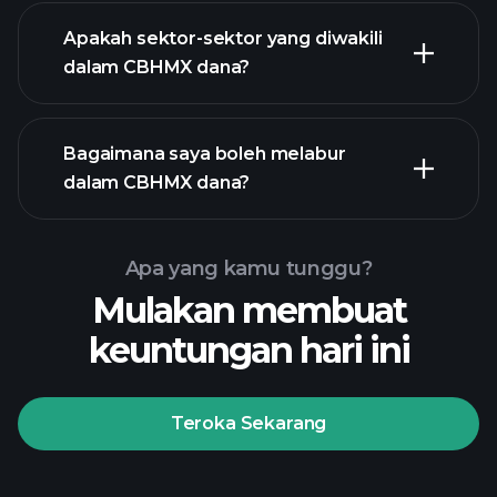
holdings
Apakah sektor-sektor yang diwakili
holdings
dalam CBHMX dana?
Bagaimana saya boleh melabur
dalam CBHMX dana?
Apa yang kamu tunggu?
Mulakan membuat
keuntungan hari ini
Teroka Sekarang
Playtrade
Tournaments
broker yang
disyorkan