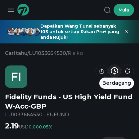
Mula
Dapatkan Wang Tunai sebanyak
10$ untuk setiap Rakan Pro+ yang
anda Rujuk!
Cari tahu
/
LU1033664530
/
Risiko
FI
Berdagang
Fidelity Funds - US High Yield Fund
W-Acc-GBP
LU1033664530
·
EUFUND
2.19
USD
0.00
0.05%