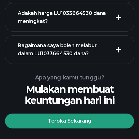
Adakah harga LU1033664530 dana
meningkat?
grafik
Bagaimana saya boleh melabur
lanjutan
dalam LU1033664530 dana?
Apa yang kamu tunggu?
graf LU1033664530 dana
Mulakan membuat
keuntungan hari ini
Teroka Sekarang
Playtrade
Tournaments
broker yang