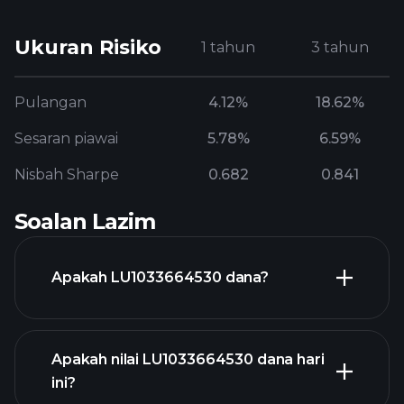
Ukuran Risiko
1 tahun
3 tahun
Pulangan
4.12%
18.62%
Sesaran piawai
5.78%
6.59%
Nisbah Sharpe
0.682
0.841
Soalan Lazim
Apakah LU1033664530 dana?
Apakah nilai LU1033664530 dana hari
ini?