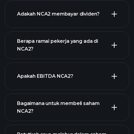
laporan kewangan NCA2
pendapatan NCA2
Adakah NCA2 membayar dividen?
Berapa ramai pekerja yang ada di
laporan kewangan NCA2
NCA2?
Apakah EBITDA NCA2?
majikan terbesar
Bagaimana untuk membeli saham
NCA2?
laporan kewangan