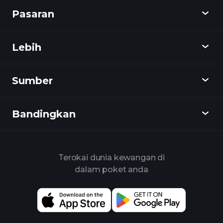
Playtrade
Pasaran
Carta
Berita
Lebih
Gambaran keseluruhan
Kalendar
Stok
Sumber
Hab Pembelajaran
Jadi Rakan Kongsi
Forex
Taklimat Mingguan
Rujuk seorang kawan
Indeks
Bandingkan
Pusat Bantuan
Pesan
Syarikat
ETF
Terma & Syarat
Aplikasi Mudah Alih
Dana
Alternatif
Peraturan Rumah
Terokai dunia kewangan di
Mengenai Playtrade
Komoditi
Bloomberg
dalam poket anda
Polisi Kuki
Untuk Perniagaan
Yahoo Finance
Polisi Privasi
Widget
TradingView
Pendedahan Risiko
API Data