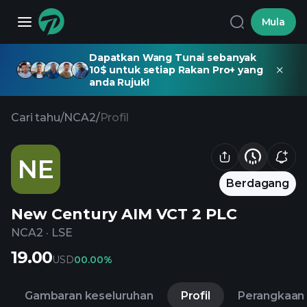
Mula
Dapatkan Wang Tunai sebanyak
10$ untuk setiap Rakan Pro+ yang
anda Rujuk!
Cari tahu
/
NCA2
/
Profil
NE
Berdagang
New Century AIM VCT 2 PLC
NCA2
·
LSE
19.00
USD
0
0.00%
Gambaran keseluruhan
Profil
Perangkaan