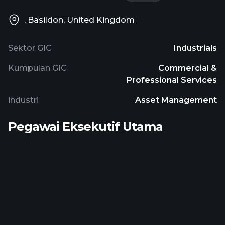
, Basildon, United Kingdom
Sektor GIC
Industrials
Kumpulan GIC
Commercial &
Professional Services
industri
Asset Management
Pegawai Eksekutif Utama