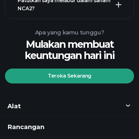
Patutkah saya melabur dalam saham
NCA2?
Apa yang kamu tunggu?
Mulakan membuat
keuntungan hari ini
Playtrade Tournaments
broker yang disyorkan
Teroka Sekarang
Playtrade
Alat
Tournaments
pandangan
pasaran harian yang digerakkan oleh AI
Rancangan
Cari tahu
Watchlists
Portfolia Bilionaire