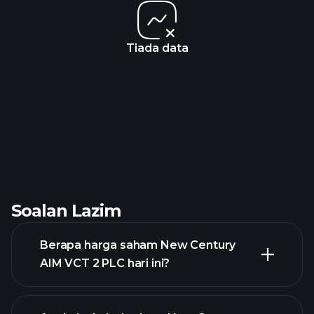
Tiada data
Soalan Lazim
Berapa harga saham New Century
AIM VCT 2 PLC hari ini?