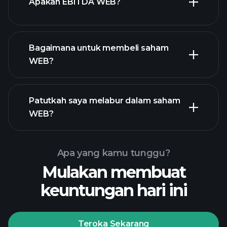
Apakah EBITDA WEB?
majikan terbesar
Bagaimana untuk membeli saham
WEB?
laporan kewangan
Patutkah saya melabur dalam saham
WEB?
Apa yang kamu tunggu?
Mulakan membuat
keuntungan hari ini
Playtrade Tournaments
broker yang disyorkan
Teroka Sekarang