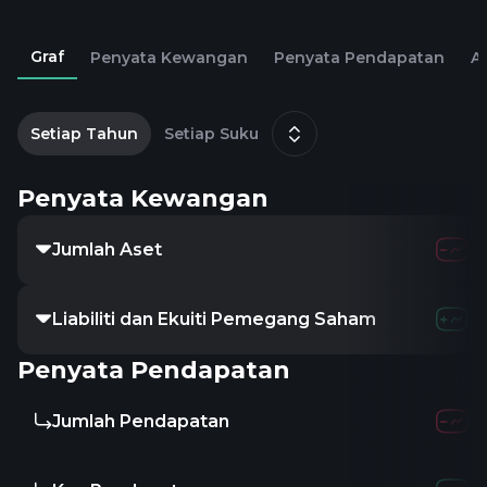
Graf
Penyata Kewangan
Penyata Pendapatan
Al
1
M
Setiap Tahun
Setiap Suku
Penyata Kewangan
Jumlah Aset
Liabiliti dan Ekuiti Pemegang Saham
Penyata Pendapatan
Jumlah Pendapatan