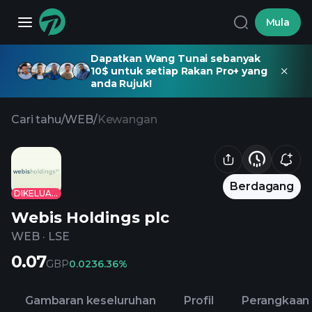
Mula
Dapatkan Wang Tunai sebanyak
10$ untuk setiap Rakan Pro+ yang
anda Rujuk!
Cari tahu
/
WEB
/
Kewangan
Berdagang
DIKELUARKAN
Webis Holdings plc
WEB
·
LSE
0.07
GBP
0.02
36.36%
Gambaran keseluruhan
Profil
Perangkaan