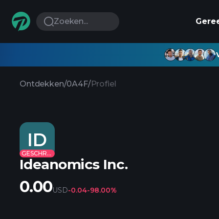
Zoeken...
Gere
Ontdekken
/
0A4F
/
Profiel
ID
GESCHRAPT
Ideanomics Inc.
0.00
USD
-0.04
-98.00%