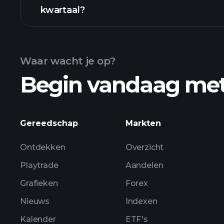
kwartaal?
Winstkalender
Waar wacht je op?
Begin vandaag me
0A4F
Gereedschap
Markten
Ontdekken
Overzicht
Playtrade
Aandelen
Grafieken
Forex
Nieuws
Indexen
Kalender
ETF's