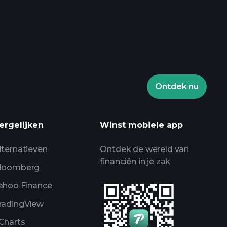
Playtrade Toernooien
aden makelaar
Ontdek nu
en
AI-gedreven
ergelijken
Winst mobiele app
alyse
Billionaire Portfolios
lternatieven
Ontdek de wereld van
financiën in je zak
loomberg
ahoo Finance
radingView
Charts