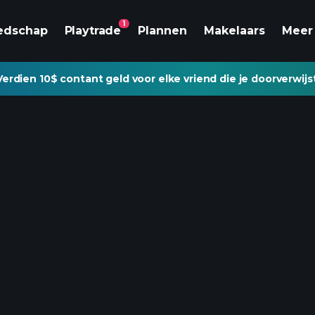
1
edschap
Playtrade
Plannen
Makelaars
Meer
Verdien 10$ contant geld voor elke vriend die je doorverwijs