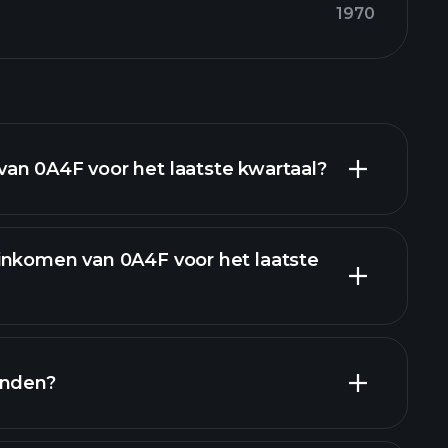
1970
an 0A4F voor het laatste kwartaal?
inkomen van 0A4F voor het laatste
en
enden?
pporten