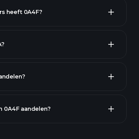
hoog-dividend
s heeft 0A4F?
grootste
A?
andelen?
en
in 0A4F aandelen?