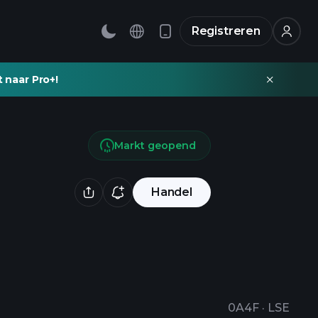
Registreren
t naar Pro+!
Markt geopend
Handel
0A4F
·
LSE