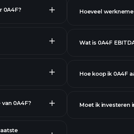
or 0A4F?
Hoeveel werknemer
aandelen
iek.
Wat is 0A4F EBITD
werkgevers
Hoe koop ik 0A4F a
s
financiële rapport
e van 0A4F?
Moet ik investeren 
laatste