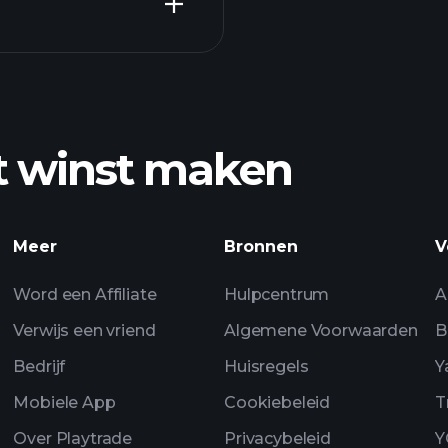
aanger
t winst maken
 winst
Playtrade Toernooi
Meer
Bronnen
V
dagelijkse marktan
Watchlists
Word een Affiliate
Hulpcentrum
A
Verwijs een vriend
Algemene Voorwaarden
B
Bedrijf
Huisregels
Y
Mobiele App
Cookiebeleid
T
Over Playtrade
Privacybeleid
Y