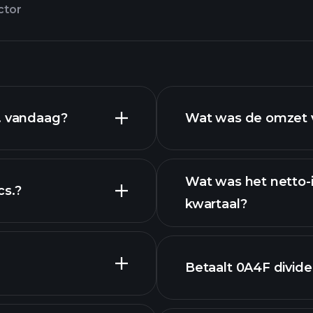
ctor
. vandaag?
Wat was de omzet v
Wat was het netto-
cs.?
kwartaal?
fiek
financiële rapport
Betaalt 0A4F divid
financiële ra