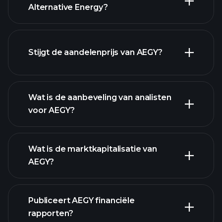
Alternative Energy?
geavanceerde grafiek
Stijgt de aandelenprijs van AEGY?
Wat is de aanbeveling van analisten
voor AEGY?
AEGY
grafiek.
Wat is de marktkapitalisatie van
AEGY?
Publiceert AEGY financiële
onze lijst van aandelen
rapporten?