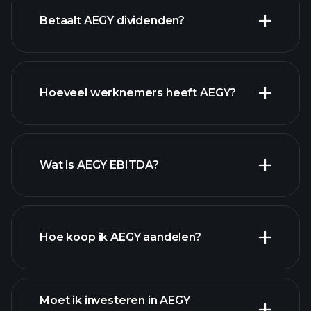
Betaalt AEGY dividenden?
financiële
Hoeveel werknemers heeft AEGY?
rapporten
hoog-dividend aandelen
Wat is AEGY EBITDA?
grootste werkgevers
Hoe koop ik AEGY aandelen?
financiële rapporten
Moet ik investeren in AEGY