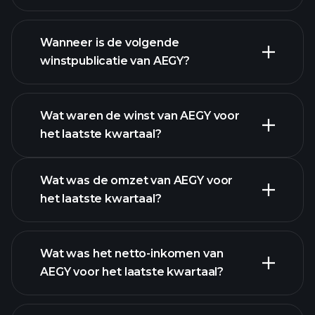
AEGY financiële gegevens
Wanneer is de volgende
winstpublicatie van AEGY?
Wat waren de winst van AEGY voor
het laatste kwartaal?
Winstkalender
Wat was de omzet van AEGY voor
het laatste kwartaal?
Wat was het netto-inkomen van
AEGY voor het laatste kwartaal?
AEGY winst
financiële rapporten