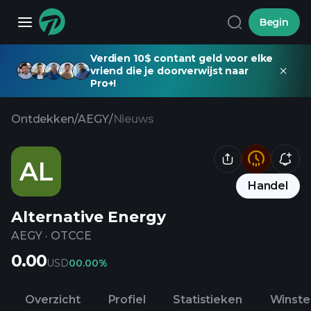
Begin
Verdien 10$ contant geld voor elke
vriend die je doorverwijst naar
Pro+!
Ontdekken
/
AEGY
/
Nieuws
AL
Handel
Alternative Energy
AEGY
·
OTCCE
0.00
USD
0
0.00%
Overzicht
Profiel
Statistieken
Winste