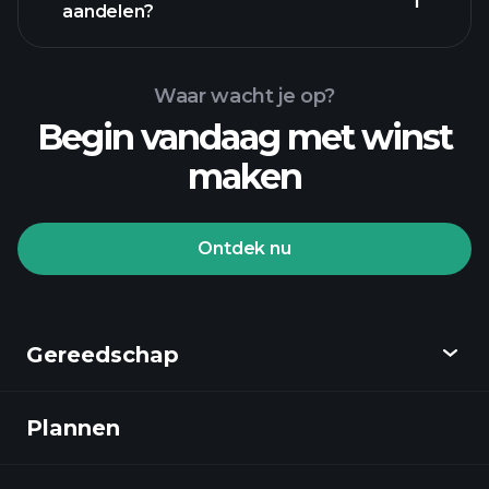
aandelen?
Waar wacht je op?
Begin vandaag met winst
maken
Playtrade Toernooien
aangeraden makelaar
Ontdek nu
Gereedschap
Playtrade Toernooien
AI-gedreven dagelijkse marktanalyse
Plannen
Ontdekken
Watchlists
Billionaire Portfolios
Playtrade