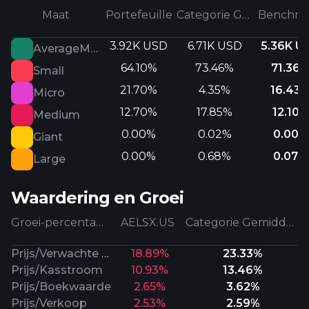
Maat
Portefeuille
Categorie Gemiddeld
Benchma
3.92K USD
6.71K USD
5.36K U
AverageMarketCap
64.10%
73.46%
71.36
Small
21.70%
4.35%
16.43
Micro
12.70%
17.85%
12.10%
Medium
0.00%
0.02%
0.00%
Giant
0.00%
0.68%
0.07%
Large
Waardering en Groei
Groei-percentages
AELSX.US
Categorie Gemiddeld
Prijs/Verwachte Winst
18.89%
23.33%
Prijs/Kasstroom
10.93%
13.46%
Prijs/Boekwaarde
2.65%
3.62%
Prijs/Verkoop
2.53%
2.59%