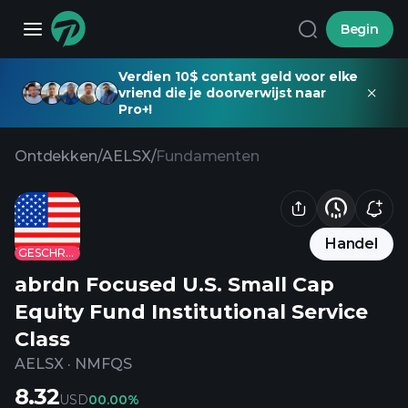
Begin
Verdien 10$ contant geld voor elke
vriend die je doorverwijst naar
Pro+!
Ontdekken
/
AELSX
/
Fundamenten
Handel
GESCHRAPT
abrdn Focused U.S. Small Cap
Equity Fund Institutional Service
Class
AELSX
·
NMFQS
8.32
USD
0
0.00%