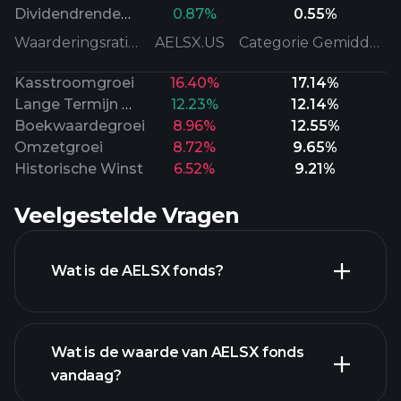
Dividendrendement
0.87%
0.55%
Waarderingsratio's
AELSX.US
Categorie Gemiddeld
Kasstroomgroei
16.40%
17.14%
Lange Termijn Winst
12.23%
12.14%
Boekwaardegroei
8.96%
12.55%
Omzetgroei
8.72%
9.65%
Historische Winst
6.52%
9.21%
Veelgestelde Vragen
Wat is de AELSX fonds?
Wat is de waarde van AELSX fonds
vandaag?