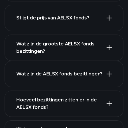
Stijgt de prijs van AELSX fonds?
geavanceerde
grafiek
Wat zijn de grootste AELSX fonds
bezittingen?
AELSX fonds grafiek
Wat zijn de AELSX fonds bezittingen?
Hoeveel bezittingen zitten er in de
AELSX fonds?
bezittingen
bezittingen