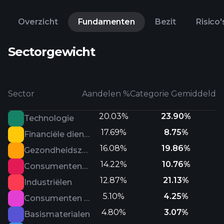
Overzicht
Fundamenten
Bezit
Risico'
Sectorgewicht
Sector
Aandelen %
Categorie Gemiddeld
20.03%
23.90%
Technologie
17.69%
8.75%
Financiële diensten
16.08%
19.86%
Gezondheidszorg
14.22%
10.76%
Consumentencyclisch
12.87%
21.13%
Industriëlen
5.10%
4.25%
Consumenten defensief
4.80%
3.07%
Basismaterialen