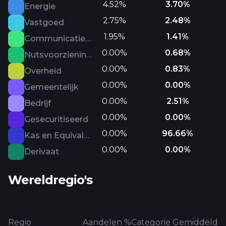
4.52%
3.70%
Energie
2.75%
2.48%
Vastgoed
1.95%
1.41%
Communicatiediensten
0.00%
0.68%
Nutsvoorzieningen
0.00%
0.83%
Overheid
0.00%
0.00%
Gemeentelijk
0.00%
2.51%
Bedrijf
0.00%
0.00%
Gesecuritiseerd
0.00%
96.66%
Kas en Equivalenten
0.00%
0.00%
Derivaat
Wereldregio's
Regio
Aandelen %
Categorie Gemiddeld