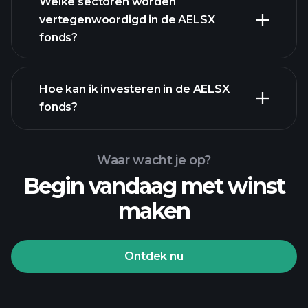
Welke sectoren worden
vertegenwoordigd in de AELSX
bezittingen
fonds?
Hoe kan ik investeren in de AELSX
fonds?
Waar wacht je op?
Begin vandaag met winst
maken
Ontdek nu
Playtrade-
toernooien
aangeraden
broker