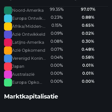
99.35%
97.07%
Noord-Amerika
0.23%
0.88%
Europa Ontwikkeld
0.15%
0.65%
Afrika/Midden-Oosten
0.09%
0.02%
Azië Ontwikkeld
0.08%
0.30%
Latijns-Amerika
0.07%
0.48%
Azië Opkomend
0.04%
0.58%
Verenigd Koninkrijk
0.00%
0.01%
Japan
0.00%
0.01%
Australazië
0.00%
0.00%
Europa Opkomend
Marktkapitalisatie