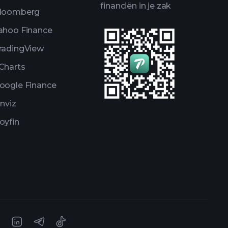
financiën in je zak
loomberg
ahoo Finance
radingView
Charts
oogle Finance
inviz
oyfin