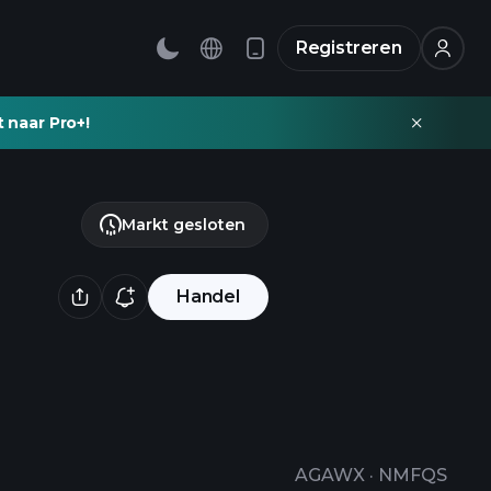
Registreren
t naar Pro+!
Markt gesloten
Handel
AGAWX
·
NMFQS