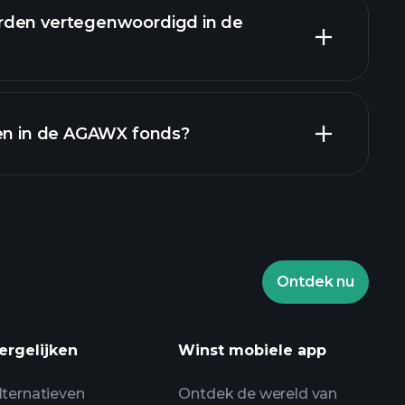
rden vertegenwoordigd in de
ren in de AGAWX fonds?
Ontdek nu
ooien
aangeraden broker
ergelijken
Winst mobiele app
lternatieven
Ontdek de wereld van