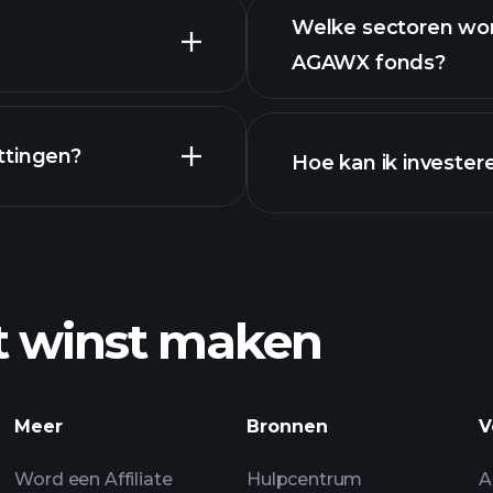
Welke sectoren wo
AGAWX fonds?
bezittingen
ttingen?
Hoe kan ik investe
t winst maken
Playtrade-toern
Meer
Bronnen
V
Word een Affiliate
Hulpcentrum
A