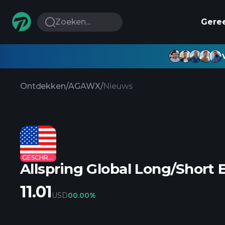
Zoeken...
Gere
Ontdekken
/
AGAWX
/
Nieuws
GESCHRAPT
Allspring Global Long/Short 
11.01
USD
0
0.00%