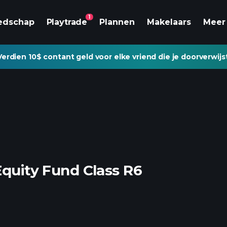
1
edschap
Playtrade
Plannen
Makelaars
Meer
Verdien 10$ contant geld voor elke vriend die je doorverwijs
Equity Fund Class R6