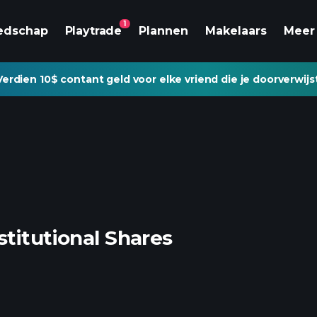
1
edschap
Playtrade
Plannen
Makelaars
Meer
Verdien 10$ contant geld voor elke vriend die je doorverwijs
titutional Shares