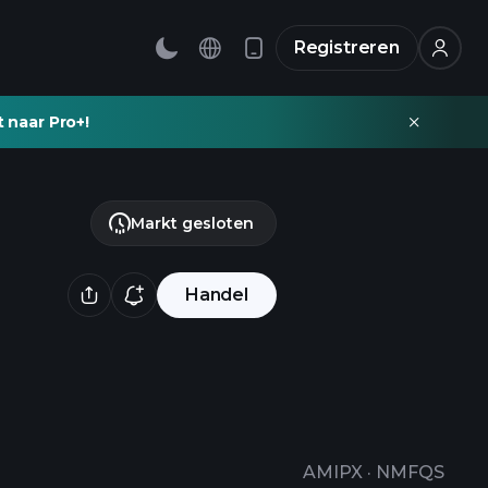
Registreren
t naar Pro+!
Markt gesloten
Handel
AMIPX
·
NMFQS