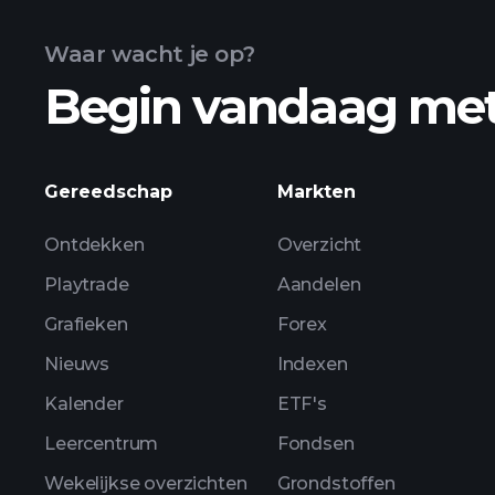
Waar wacht je op?
Begin vandaag me
geavanceerde grafiek
Gereedschap
Markten
Ontdekken
Overzicht
Playtrade
Aandelen
Grafieken
Forex
Nieuws
Indexen
Kalender
ETF's
Leercentrum
Fondsen
Wekelijkse overzichten
Grondstoffen