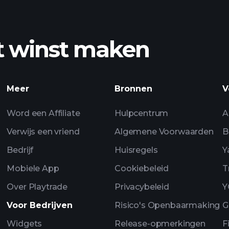
t winst maken
Playtrade-toern
Meer
Bronnen
V
Word een Affiliate
Hulpcentrum
A
Verwijs een vriend
Algemene Voorwaarden
B
Bedrijf
Huisregels
Y
Mobiele App
Cookiebeleid
T
Over Playtrade
Privacybeleid
Y
Voor Bedrijven
Risico's Openbaarmaking
G
Widgets
Release-opmerkingen
F