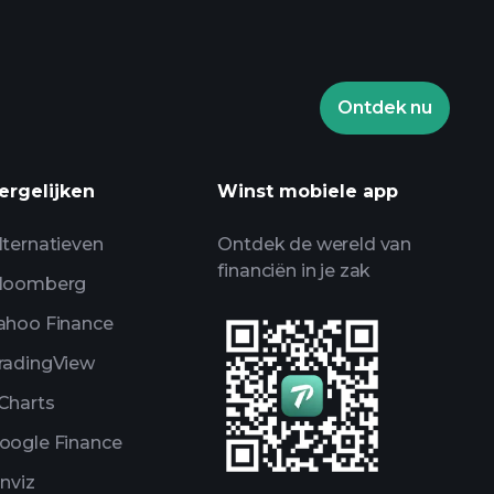
Ontdek nu
ooien
aangeraden broker
ergelijken
Winst mobiele app
lternatieven
Ontdek de wereld van
financiën in je zak
loomberg
ahoo Finance
radingView
Charts
oogle Finance
inviz