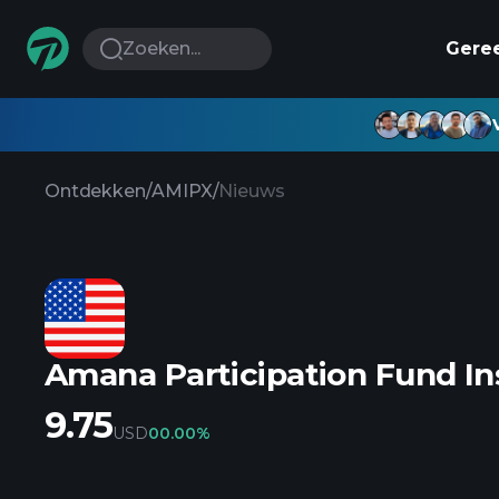
Zoeken...
Gere
Ontdekken
/
AMIPX
/
Nieuws
Amana Participation Fund Ins
9.75
USD
0
0.00%