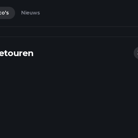
co's
Nieuws
retouren