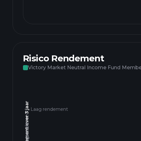
Risico Rendement
Victory Market Neutral Income Fund Membe
Totaal rendement over 3 jaar
Laag rendement
Hoog rendement
Laag rendement