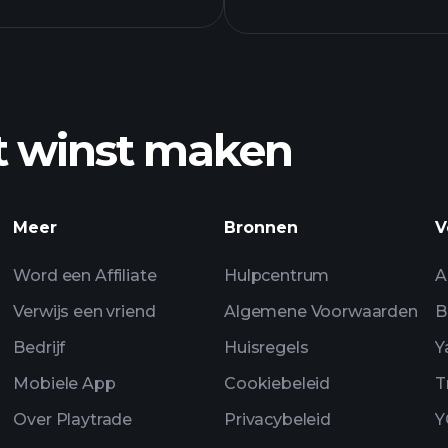
t winst maken
Playtrade-toern
Meer
Bronnen
V
Word een Affiliate
Hulpcentrum
A
Verwijs een vriend
Algemene Voorwaarden
B
Bedrijf
Huisregels
Y
Mobiele App
Cookiebeleid
T
Over Playtrade
Privacybeleid
Y