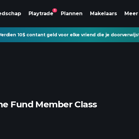
1
edschap
Playtrade
Plannen
Makelaars
Meer
Verdien 10$ contant geld voor elke vriend die je doorverwijs
ome Fund Member Class