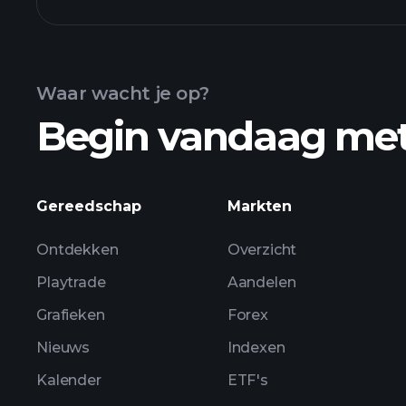
CBHMX fonds grafiek
Waar wacht je op?
Begin vandaag me
bezittingen
Gereedschap
Markten
Ontdekken
Overzicht
Playtrade
Aandelen
Grafieken
Forex
Nieuws
Indexen
Kalender
ETF's