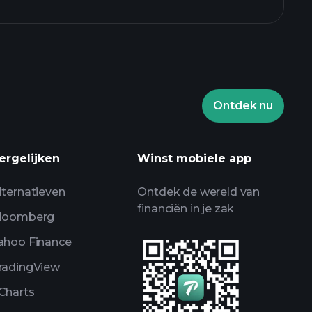
Ontdek nu
ooien
aangeraden broker
ergelijken
Winst mobiele app
lternatieven
Ontdek de wereld van
financiën in je zak
loomberg
ahoo Finance
radingView
Charts