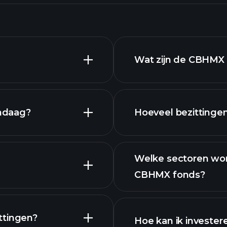
Wat zijn de CBHMX 
ndaag?
Hoeveel bezittinge
bezi
Welke sectoren wo
CBHMX fonds?
bezittingen
ttingen?
Hoe kan ik investe