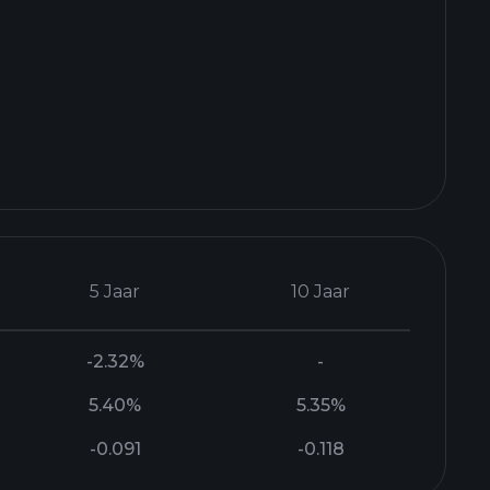
5 Jaar
10 Jaar
-2.32%
-
5.40%
5.35%
-0.091
-0.118