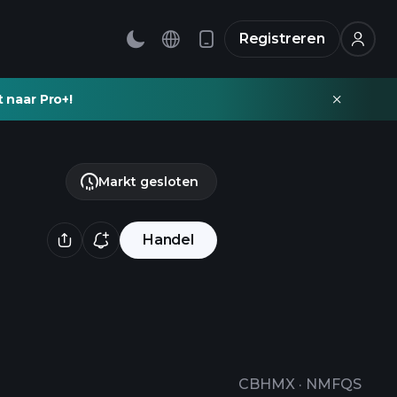
Registreren
t naar Pro+!
Markt gesloten
Handel
CBHMX
·
NMFQS