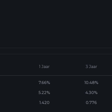
1 Jaar
3 Jaar
7.66%
10.48%
5.22%
4.30%
1.420
0.776