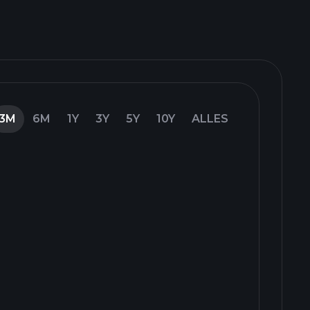
3M
6M
1Y
3Y
5Y
10Y
ALLES