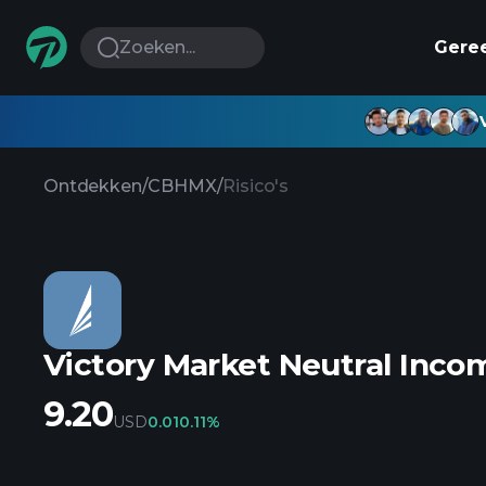
Zoeken...
Gere
Ontdekken
/
CBHMX
/
Risico's
Victory Market Neutral Inc
9.20
USD
0.01
0.11%