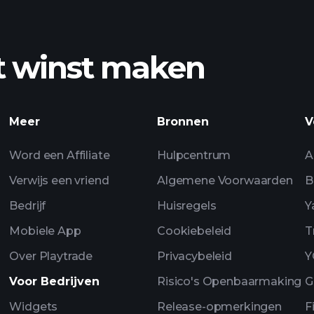
grafiek
t winst maken
fiek
Pl
Meer
Bronnen
V
aangeraden broke
Word een Affiliate
Hulpcentrum
A
Verwijs een vriend
Algemene Voorwaarden
B
Bedrijf
Huisregels
Y
Mobiele App
Cookiebeleid
T
Over Playtrade
Privacybeleid
Y
Voor Bedrijven
Risico's Openbaarmaking
G
Widgets
Release-opmerkingen
F