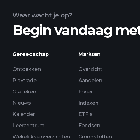
Waar wacht je op?
Begin vandaag me
geavanceerde gra
Gereedschap
Markten
Ontdekken
Overzicht
Playtrade
Aandelen
Grafieken
Forex
Nieuws
Indexen
Kalender
ETF's
Leercentrum
Fondsen
Wekelijkse overzichten
Grondstoffen