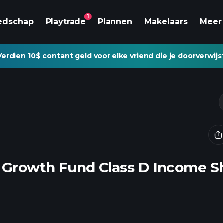
1
edschap
Playtrade
Plannen
Makelaars
Meer
Verdien 10$ contant geld voor elke vriend die je doorverwijs
s Growth Fund Class D Income S