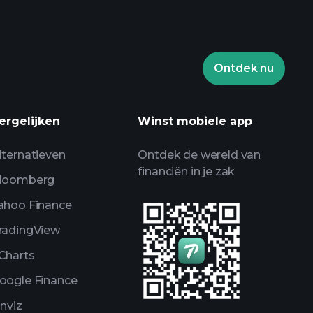
Ontdek nu
aytrade-toernooien
ergelijken
Winst mobiele app
r
lternatieven
Ontdek de wereld van
financiën in je zak
loomberg
ahoo Finance
radingView
Charts
oogle Finance
inviz