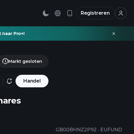
Registreren
t naar Pro+!
Markt gesloten
Handel
hares
GB00BHNZ2P92
·
EUFUND