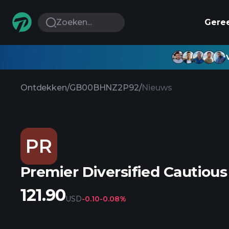
Zoeken...
Gere
Ontdekken
/
GB00BHNZ2P92
/
Nieuws
PR
Premier Diversified Cautiou
121.90
USD
-0.10
-0.08%