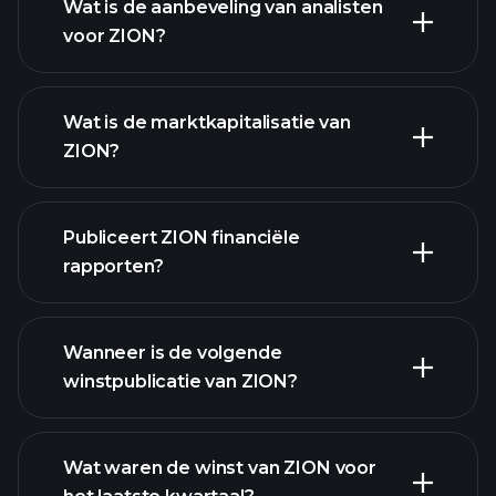
Wat is de aanbeveling van analisten
voor ZION?
ZION
grafiek.
Wat is de marktkapitalisatie van
ZION?
Publiceert ZION financiële
onze lijst van aandelen
rapporten?
ZION financiële gegevens
Wanneer is de volgende
winstpublicatie van ZION?
Wat waren de winst van ZION voor