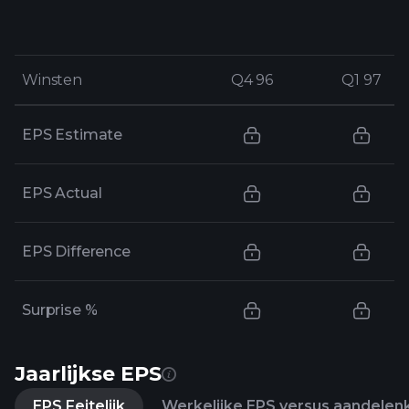
Winsten
Winsten
Q4 96
Q4 96
Q1 97
Q1 97
EPS Estimate
EPS Actual
EPS Difference
Surprise %
Jaarlijkse EPS
EPS Feitelijk
Werkelijke EPS versus aandelen