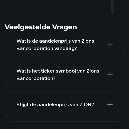
0
0
2
0
0
1
4
0
0
0
0
0
6
6
0
8
5
6
0
8
0
4
-
-
-
-
-
-
-
-
-
-
-
-
-
-
-
-
-
-
-
-
-
-
Veelgestelde Vragen
Wat is de aandelenprijs van Zions
Bancorporation vandaag?
Wat is het ticker symbool van Zions
Bancorporation?
geavanceerde
Stijgt de aandelenprijs van ZION?
grafiek