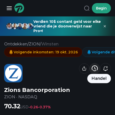
Begin
Verdien 10$ contant geld voor elke
vriend die je doorverwijst naar
Pro+!
Ontdekken
/
ZION
/
Winsten
Volgende inkomsten
:
19 okt. 2026
Volgende d
Handel
Zions Bancorporation
ZION
·
NASDAQ
70.32
USD
-0.26
-0.37%