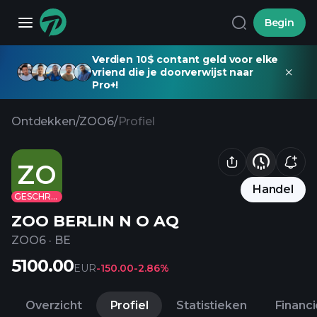
Begin
Verdien 10$ contant geld voor elke
vriend die je doorverwijst naar
Pro+!
Ontdekken
/
ZOO6
/
Profiel
ZO
Handel
GESCHRAPT
ZOO BERLIN N O AQ
ZOO6
·
BE
5100.00
EUR
-150.00
-2.86%
Overzicht
Profiel
Statistieken
Financ