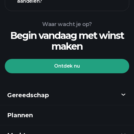
aandelen?
Waar wacht je op?
Begin vandaag met winst
maken
Playtrade Toernooien
aangeraden makelaar
Ontdek nu
Gereedschap
Playtrade Toernooien
AI-gedreven dagelijkse marktanalyse
Plannen
Ontdekken
Watchlists
Billionaire Portfolios
Playtrade