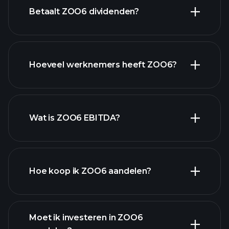
Betaalt ZOO6 dividenden?
financiële
rapporten
Hoeveel werknemers heeft ZOO6?
hoog-dividend aandelen
Wat is ZOO6 EBITDA?
grootste
werkgevers
Hoe koop ik ZOO6 aandelen?
financiële rapporten
Moet ik investeren in ZOO6