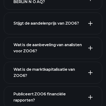
BERLIN N O AQ?
geavanceerde grafiek
Stijgt de aandelenprijs van ZOO6?
Wat is de aanbeveling van analisten
voor ZOO6?
ZOO6
grafiek.
Wat is de marktkapitalisatie van
ZOO6?
Publiceert ZOO6 financiële
onze lijst van aandelen
rapporten?