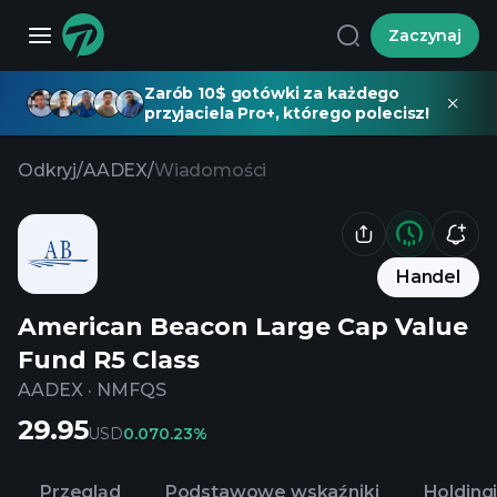
Zaczynaj
Zarób 10$ gotówki za każdego
przyjaciela Pro+, którego polecisz!
Odkryj
/
AADEX
/
Wiadomości
Handel
American Beacon Large Cap Value
Fund R5 Class
AADEX
·
NMFQS
29.95
USD
0.07
0.23%
Przegląd
Podstawowe wskaźniki
Holding