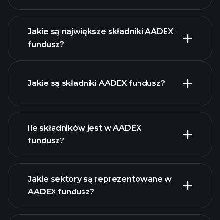
zaawansowanym wykresie
Jakie są największe składniki AADEX
fundusz?
AADEX fundusz chart
Jakie są składniki AADEX fundusz?
Ile składników jest w AADEX
fundusz?
holdings
holdings
Jakie sektory są reprezentowane w
AADEX fundusz?
holdings