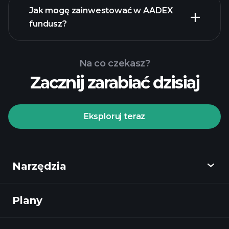
Jak mogę zainwestować w AADEX
fundusz?
Na co czekasz?
Zacznij zarabiać dzisiaj
Eksploruj teraz
Playtrade Tournaments
Narzędzia
zalecanego brokera
Plany
Odkryj
Playtrade