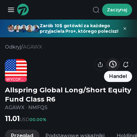
Zaczynaj
Zarób 10$ gotówki za każdego
przyjaciela Pro+, którego polecisz!
Odkryj
/
AGAWX
Handel
WYCOFANE
Allspring Global Long/Short Equity
Fund Class R6
AGAWX
·
NMFQS
11.01
USD
0
0.00%
Przegląd
Podstawowe wskaźniki
Holding