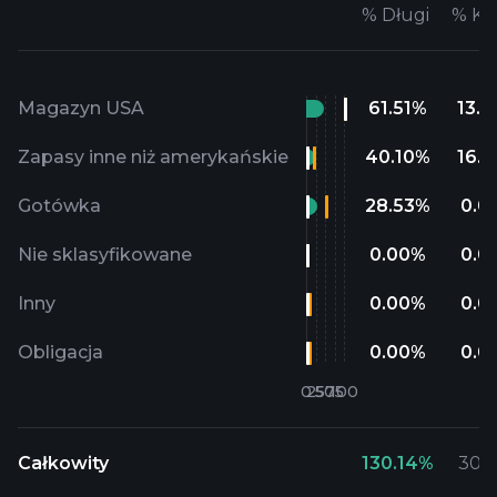
%
Długi
%
Kr
Magazyn USA
61.51
%
13.5
Zapasy inne niż amerykańskie
40.10
%
16.5
Gotówka
28.53
%
0.0
Nie sklasyfikowane
0.00
%
0.0
Inny
0.00
%
0.0
Obligacja
0.00
%
0.0
Całkowity
130.14
%
30.1