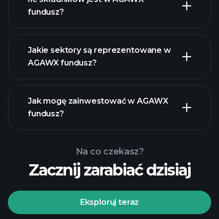
fundusz?
holdings
holdings
Jakie sektory są reprezentowane w
AGAWX fundusz?
holdings
Jak mogę zainwestować w AGAWX
fundusz?
Na co czekasz?
Zacznij zarabiać dzisiaj
Eksploruj teraz