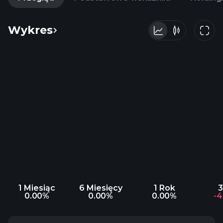
Wykres
1 Miesiąc
6 Miesięcy
1 Rok
3
0.00%
0.00%
0.00%
-