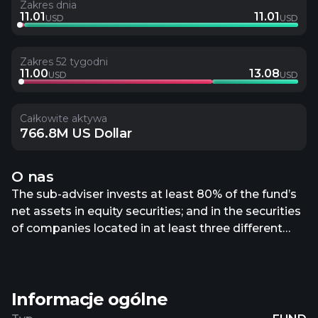
Zakres dnia
11.01
11.01
USD
USD
Zakres 52 tygodni
11.00
13.08
USD
USD
Całkowite aktywa
766.8M US Dollar
O nas
The sub-adviser invests at least 80% of the fund’s
net assets in equity securities; and in the securities
of companies located in at least three different
countries, including the U.S. The sub-adviser invests
principally in equity securities such as common
stocks, warrants and rights of U.S. and foreign
Informacje ogólne
issuers of any market capitalization. The sub-
adviser will invests at least 40% of the fund’s net