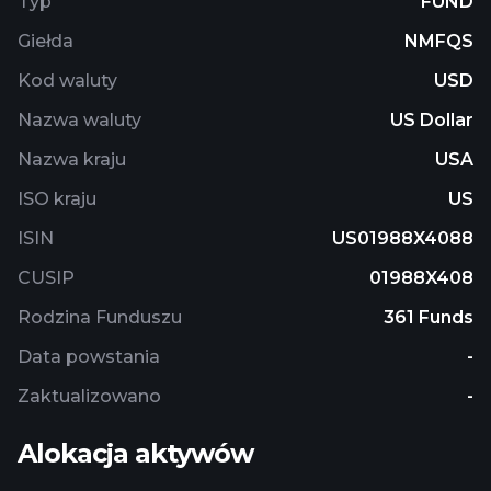
Typ
FUND
assets in issuers that maintain their principal place
Giełda
NMFQS
of business, trade their securities, or conduct a
significant portion of their principal business
Kod waluty
USD
activities outside the U.S.
Nazwa waluty
US Dollar
Nazwa kraju
USA
ISO kraju
US
ISIN
US01988X4088
CUSIP
01988X408
Rodzina Funduszu
361 Funds
Data powstania
-
Zaktualizowano
-
Alokacja aktywów