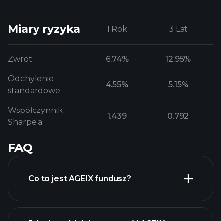
Miary ryzyka
1 Rok
3 Lat
Zwrot
6.74%
12.95%
Odchylenie
4.55%
5.15%
standardowe
Współczynnik
1.439
0.792
Sharpe'a
FAQ
Co to jest AGEIX fundusz?