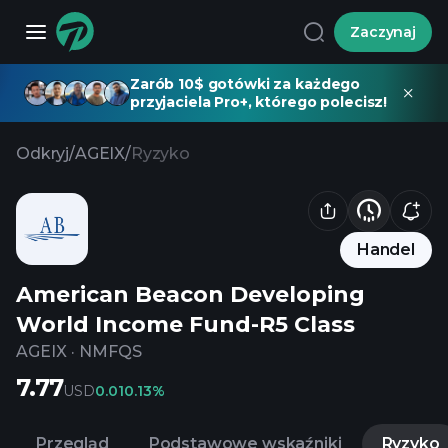
Zaczynaj
Zarób 10$ gotówki za każdego
przyjaciela Pro+, którego polecisz!
Odkryj
/
AGEIX
/
Ryzyko
Handel
American Beacon Developing
World Income Fund-R5 Class
AGEIX
·
NMFQS
7.77
USD
0.01
0.13%
Przegląd
Podstawowe wskaźniki
Ryzyko