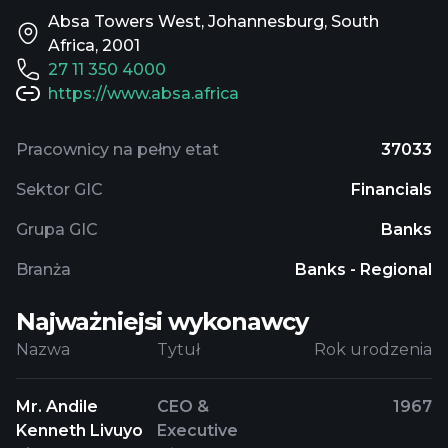
Absa Towers West, Johannesburg, South
Africa, 2001
27 11 350 4000
https://www.absa.africa
Pracownicy na pełny etat
37033
Sektor GIC
Financials
Grupa GIC
Banks
Branża
Banks - Regional
Najważniejsi wykonawcy
Nazwa
Tytuł
Rok urodzenia
Mr. Andile
CEO &
1967
Kenneth Livuyo
Executive