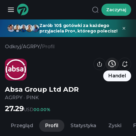
Zaczynaj
Zarób 10$ gotówki za każdego
przyjaciela Pro+, którego polecisz!
Odkryj
/
AGRPY
/
Profil
Handel
Absa Group Ltd ADR
AGRPY
·
PINK
27.29
USD
0
0.00%
Przegląd
Profil
Statystyka
Zyski