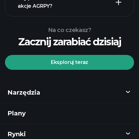
akcje AGRPY?
Na co czekasz?
Zacznij zarabiać dzisiaj
Turniejach
Playtrade
polecanego
brokera
Eksploruj teraz
Narzędzia
Turniejach
Playtrade
codziennych analiz rynkowych zasilanych
Plany
Odkryj
AI
listy
obserwacyjne
portfele
Playtrade
miliarderów
Rynki
Wykresy