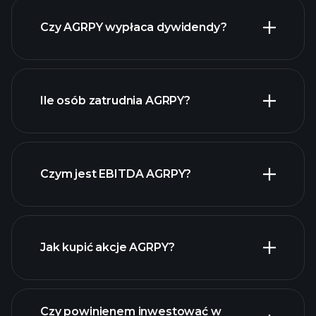
raporty finansowe AGRPY
Czy AGRPY wypłaca dywidendy?
raporty
finansowe AGRPY
Ile osób zatrudnia AGRPY?
Czym jest EBITDA AGRPY?
największych pracodawców
Jak kupić akcje AGRPY?
raporty finansowe
Czy powinienem inwestować w