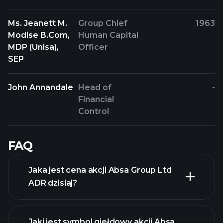
Ms. Jeanett M.
Group Chief
1963
Modise B.Com,
Human Capital
MDP (Unisa),
Officer
SEP
John Annandale
Head of
-
Financial
Control
FAQ
Jaka jest cena akcji Absa Group Ltd
ADR dzisiaj?
Jaki jest symbol giełdowy akcji Absa