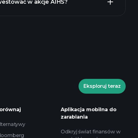
westować w akcje AIHS?
Turniejach Playtrade
 brokera
Turniejach
Eksploruj teraz
codziennych analiz
ch AI
listy
portfele miliarderów
orównaj
Aplikacja mobilna do
zarabiania
lternatywy
Odkryj świat finansów w
loomberg