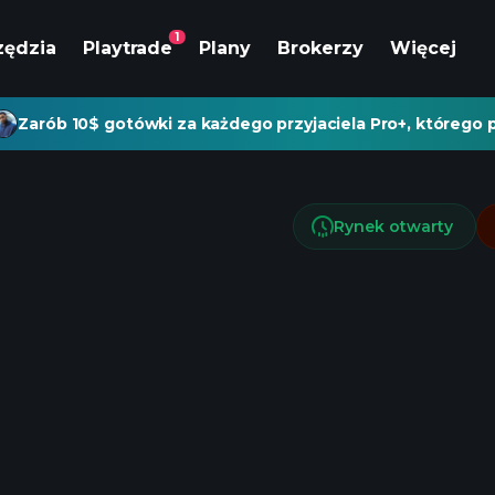
1
zędzia
Playtrade
Plany
Brokerzy
Więcej
Zarób 10$ gotówki za każdego przyjaciela Pro+, którego p
Rynek otwarty