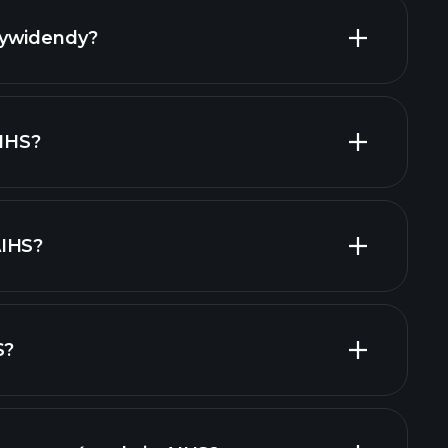
dywidendy?
AIHS
akcji o wysokiej
AIHS?
AIHS?
 pracodawców
S?
raporty finansowe