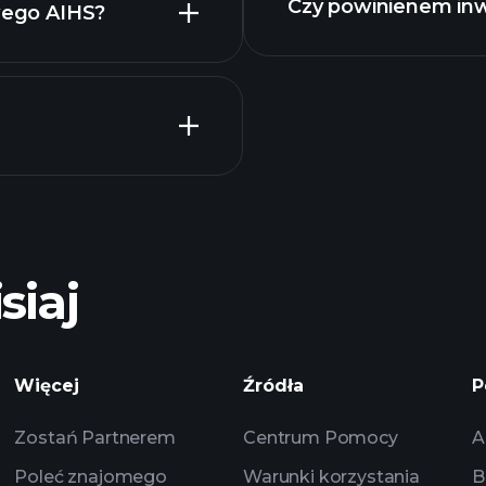
Czy powinienem in
owego AIHS?
polecanego
siaj
Playtrade
rynkowych zasilany
obserwacyjne
Więcej
Źródła
P
Zostań Partnerem
Centrum Pomocy
A
Poleć znajomego
Warunki korzystania
B