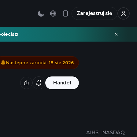
Zarejestruj się
olecisz!
Następne zarobki
:
18 sie 2026
Handel
AIHS
·
NASDAQ