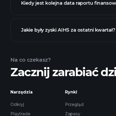
Kiedy jest kolejna data raportu finans
Jakie były zyski AIHS za ostatni kwartał?
Kalendarzu Wyników
Na co czekasz?
Zacznij zarabiać dzi
zysków AIHS
Narzędzia
Rynki
Odkryj
Przegląd
Playtrade
Zapasy