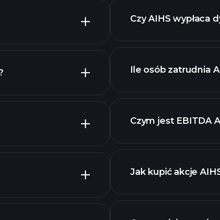
Czy AIHS wypłaca 
raporty finansowe 
Ile osób zatrudnia 
?
dywidendzie
kresie.
Czym jest EBITDA 
największych
istę akcji
Jak kupić akcje AIH