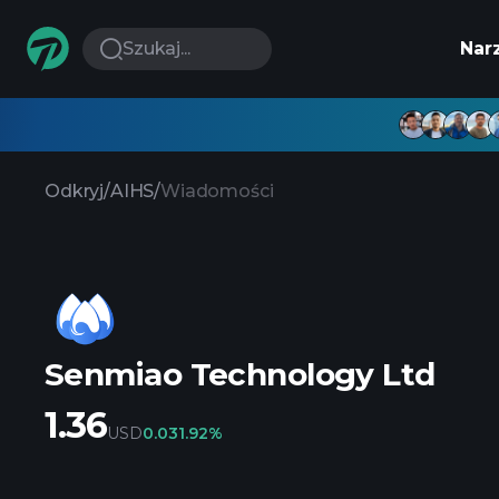
Szukaj...
Nar
Odkryj
/
AIHS
/
Wiadomości
Senmiao Technology Ltd
1.36
USD
0.03
1.92%