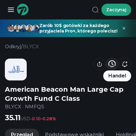
Zaczynaj
Zarób 10$ gotówki za każdego
przyjaciela Pro+, którego polecisz!
Odkryj
/
BLYCX
Handel
American Beacon Man Large Cap
Growth Fund C Class
BLYCX
·
NMFQS
35.11
USD
-0.10
-0.28%
Przegląd
Podstawowe wskaźniki
Holding