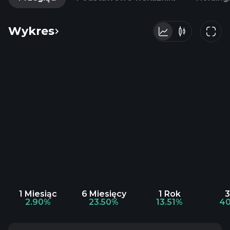
Wykres
1 Miesiąc
6 Miesięcy
1 Rok
3
2.90%
23.50%
13.51%
40