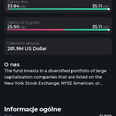
Zakres dnia
33.84
35.11
USD
USD
Zakres 52 tygodni
25.90
35.11
USD
USD
Całkowite aktywa
281.9M US Dollar
O nas
The fund invests in a diversified portfolio of large
capitalization companies that are listed on the
New York Stock Exchange, NYSE American, or
NASDAQ. It normally invests at least 80% of its net
assets (plus borrowings for investment purposes)
in stocks from among those in the large-cap
Informacje ogólne
growth category at the time of purchase.