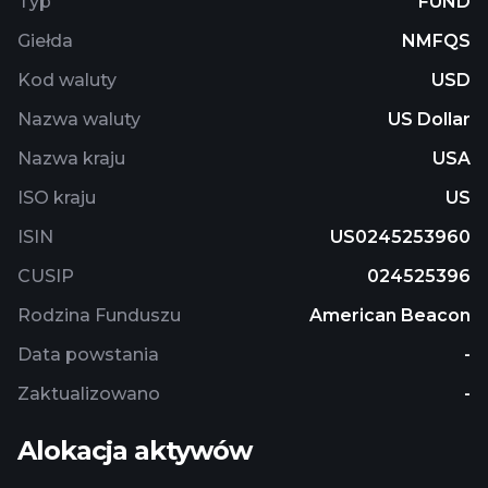
Typ
FUND
Giełda
NMFQS
Kod waluty
USD
Nazwa waluty
US Dollar
Nazwa kraju
USA
ISO kraju
US
ISIN
US0245253960
CUSIP
024525396
Rodzina Funduszu
American Beacon
Data powstania
-
Zaktualizowano
-
Alokacja aktywów