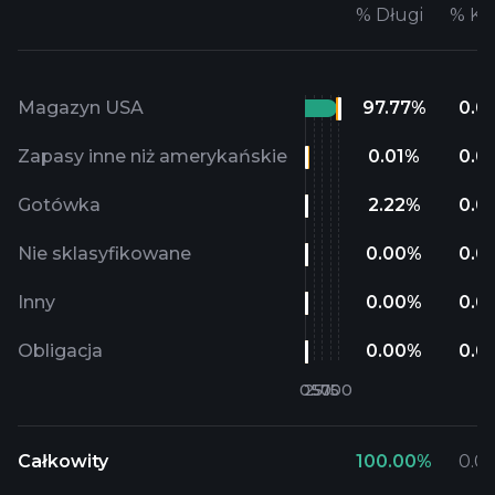
%
Długi
%
Kr
Magazyn USA
97.77
%
0.0
Zapasy inne niż amerykańskie
0.01
%
0.0
Gotówka
2.22
%
0.0
Nie sklasyfikowane
0.00
%
0.0
Inny
0.00
%
0.0
Obligacja
0.00
%
0.0
Całkowity
100.00
%
0.0