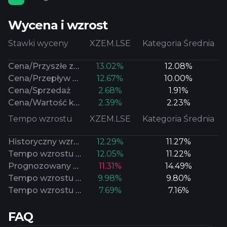
Wycena i wzrost
Stawki wyceny
XZEM.LSE
Kategoria Średnia
Cena/Przyszłe zyski
13.02%
12.08%
Cena/Przepływ gotówki
12.67%
10.00%
Cena/Sprzedaż
2.68%
1.91%
Cena/Wartość księgowa
2.39%
2.23%
Tempo wzrostu
XZEM.LSE
Kategoria Średnia
Historyczny wzrost zysków
12.29%
11.27%
Tempo wzrostu przepływu gotówkowego
12.05%
11.22%
Prognozowany długoterminowy wzrost zysków
11.31%
14.49%
Tempo wzrostu wartości księgowej
9.98%
9.80%
Tempo wzrostu sprzedaży
7.69%
7.16%
FAQ