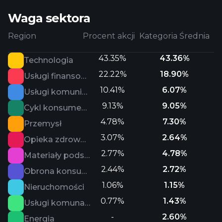
Waga sektora
Region
Procent akcji
Kategoria Średnia
43.35%
43.36%
Technologia
22.22%
18.90%
Usługi finansowe
10.41%
6.07%
Usługi komunikacyjne
9.13%
9.05%
Cykl konsumencki
4.78%
7.30%
Przemysł
3.07%
2.64%
Opieka zdrowotna
2.77%
4.78%
Materiały podstawowe
2.44%
2.72%
Obrona konsumenta
1.06%
1.15%
Nieruchomości
0.77%
1.43%
Usługi komunalne
-
2.60%
Energia