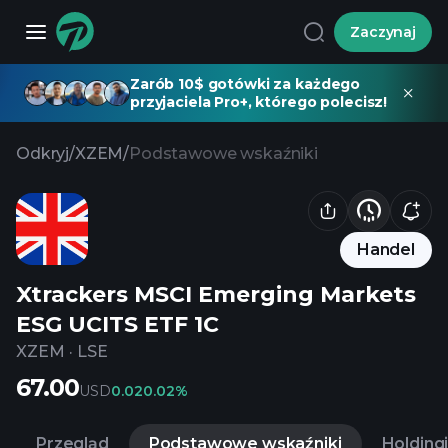
Zaczynaj
Zarób 10$ gotówki za każdego
przyjaciela Pro+, którego polecisz!
Odkryj
/
XZEM
/
Podstawowe wskaźniki
Handel
Xtrackers MSCI Emerging Markets
ESG UCITS ETF 1C
XZEM
·
LSE
67.00
USD
0.02
0.02%
Przegląd
Podstawowe wskaźniki
Holding