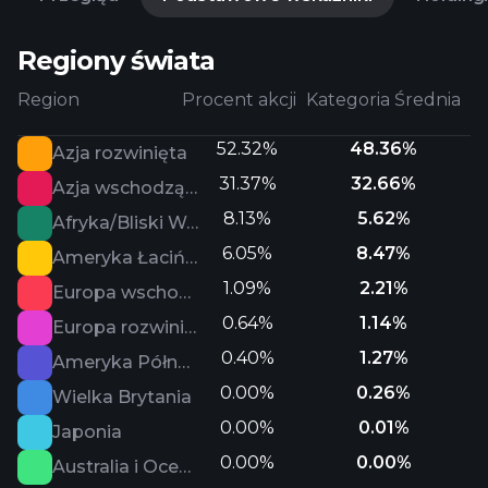
Regiony świata
Region
Procent akcji
Kategoria Średnia
52.32%
48.36%
Azja rozwinięta
31.37%
32.66%
Azja wschodząca
8.13%
5.62%
Afryka/Bliski Wschód
6.05%
8.47%
Ameryka Łacińska
1.09%
2.21%
Europa wschodząca
0.64%
1.14%
Europa rozwinięta
0.40%
1.27%
Ameryka Północna
0.00%
0.26%
Wielka Brytania
0.00%
0.01%
Japonia
0.00%
0.00%
Australia i Oceania