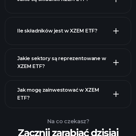
Ile składników jest w XZEM ETF?
holdings
holdings
Jakie sektory są reprezentowane w
holdings
XZEM ETF?
Jak mogę zainwestować w XZEM
ETF?
Na co czekasz?
Zacznij zarabiać dzisiaj