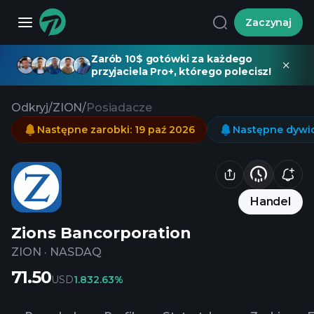
Zaczynaj
Zarób 10$ gotówki za każdego
przyjaciela Pro+, którego polecisz!
Odkryj
/
ZION
/
Posiadacze
Następne zarobki
:
19 paź 2026
Następne dywi
Handel
Zions Bancorporation
ZION
·
NASDAQ
71.50
USD
1.83
2.63%