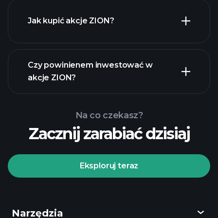
Jak kupić akcje ZION?
raporty finansowe
Czy powinienem inwestować w
akcje ZION?
Na co czekasz?
Zacznij zarabiać dzisiaj
Turniejach
Playtrade
polecanego
brokera
Eksploruj teraz
Narzędzia
Turniejach