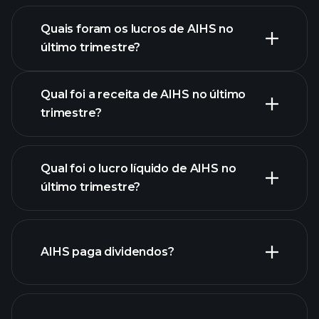
Quais foram os lucros de AIHS no
último trimestre?
Calendário de Resultados
Qual foi a receita de AIHS no último
trimestre?
Qual foi o lucro líquido de AIHS no
lucros de
último trimestre?
AIHS
relatórios financeiros de
AIHS
AIHS paga dividendos?
relatórios financeiros de