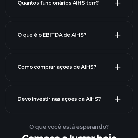
Quantos funcionários AIHS tem?
AIHS
ações de alto dividendo
O que é o EBITDA de AIHS?
maiores
empregadores
Como comprar ações de AIHS?
relatórios financeiros de
Devo investir nas ações da AIHS?
AIHS
O que você está esperando?