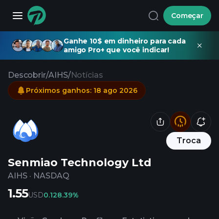
Começar
Ganhe 10$ em dinheiro para cada
amigo Pro+ que você indicar!
Descobrir
/
AIHS
/
Notícias
Próximos ganhos
:
18 ago 2026
Troca
Senmiao Technology Ltd
AIHS
·
NASDAQ
1.55
USD
0.12
8.39%