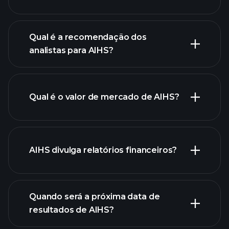
Qual é a recomendação dos
analistas para AIHS?
gráfico
de AIHS.
Qual é o valor de mercado de AIHS?
nossa
AIHS divulga relatórios financeiros?
lista de ações
finanças
de AIHS
Quando será a próxima data de
resultados de AIHS?