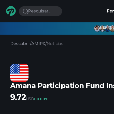
Pesquisar...
Fe
Descobrir
/
AMIPX
/
Notícias
Amana Participation Fund Ins
9.72
USD
0
0.00%