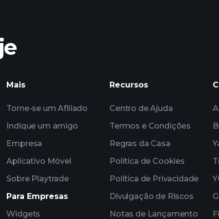
je
Mais
Recursos
C
corre
Torne-se um Afiliado
Centro de Ajuda
A
Indique um amigo
Termos e Condições
B
Empresa
Regras da Casa
Y
Aplicativo Móvel
Política de Cookies
T
Sobre Playtrade
Política de Privacidade
Y
Para Empresas
Divulgação de Riscos
G
Widgets
Notas de Lançamento
F