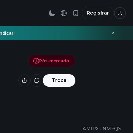
Registrar
ndicar!
Pós-mercado
Troca
AMIPX
·
NMFQS