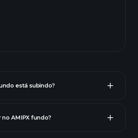
undo está subindo?
r no AMIPX fundo?
undo