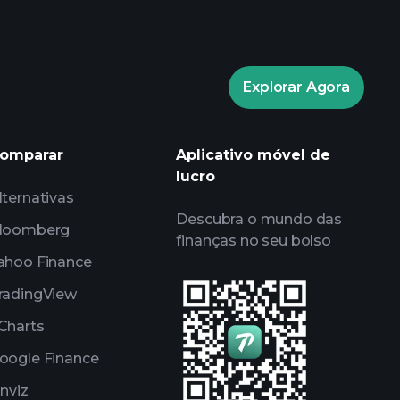
Explorar Agora
Playtrade Tournaments
omparar
Aplicativo móvel de
tor recomendado
lucro
lternativas
Descubra o mundo das
loomberg
finanças no seu bolso
ahoo Finance
radingView
Charts
oogle Finance
inviz