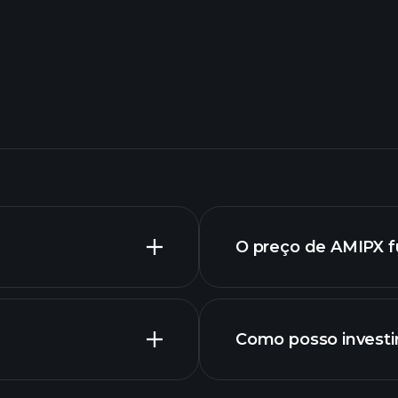
O preço de AMIPX f
Como posso investi
gráfico de AMIPX f