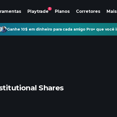
1
rramentas
Playtrade
Planos
Corretores
Mais
Ganhe 10$ em dinheiro para cada amigo Pro+ que você i
titutional Shares