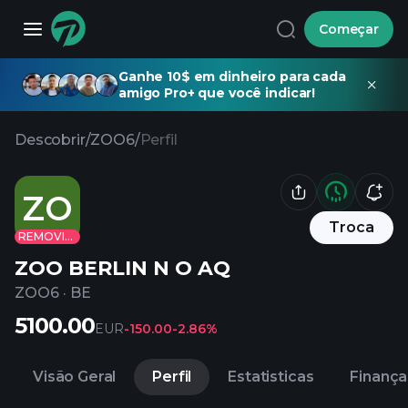
Começar
Ganhe 10$ em dinheiro para cada
amigo Pro+ que você indicar!
Descobrir
/
ZOO6
/
Perfil
ZO
Troca
REMOVIDO
ZOO BERLIN N O AQ
ZOO6
·
BE
5100.00
EUR
-150.00
-2.86%
Visão Geral
Perfil
Estatisticas
Finança