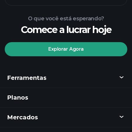
O que você está esperando?
Comece a lucrar hoje
torneios Playtrade
Explorar Agora
corretor recomendado
Ferramentas
Tormentas
Playtrade
insights diários do
Planos
Descobrir
mercado impulsionados por IA
Watchlists
Playtrade
Portfólios de
Mercados
Gráficos
Bilionários