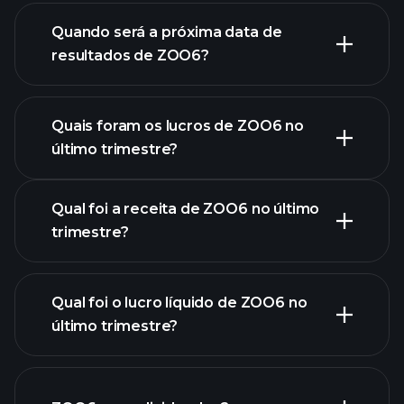
finanças
de ZOO6
Quando será a próxima data de
resultados de ZOO6?
Quais foram os lucros de ZOO6 no
Calendário de
último trimestre?
Resultados
Qual foi a receita de ZOO6 no último
trimestre?
Qual foi o lucro líquido de ZOO6 no
último trimestre?
lucros de ZOO6
relatórios financeiros de ZOO6